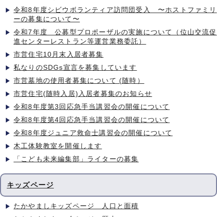
令和8年度シビウボランティア訪問団受入 〜ホストファミリ
ーの募集について〜
令和7年度 公募型プロポーザルの実施について（位山交流促
進センターレストラン等運営業務委託）
市営住宅10月末入居者募集
私なりのSDGs宣言を募集しています
市営墓地の使用者募集について (随時）
市営住宅(随時入居)入居者募集のお知らせ
令和8年度第3回応急手当講習会の開催について
令和8年度第4回応急手当講習会の開催について
令和8年度ジュニア救命士講習会の開催について
木工体験教室を開催します
「こども未来編集部」ライターの募集
キッズページ
たかやましキッズページ 人口と面積