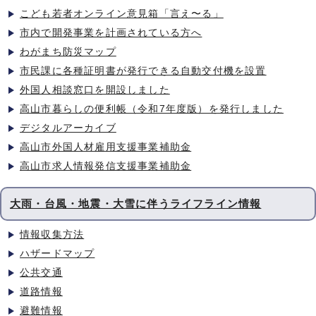
こども若者オンライン意見箱「言え〜る」
市内で開発事業を計画されている方へ
わがまち防災マップ
市民課に各種証明書が発行できる自動交付機を設置
外国人相談窓口を開設しました
高山市暮らしの便利帳（令和7年度版）を発行しました
デジタルアーカイブ
高山市外国人材雇用支援事業補助金
高山市求人情報発信支援事業補助金
大雨・台風・地震・大雪に伴うライフライン情報
情報収集方法
ハザードマップ
公共交通
道路情報
避難情報