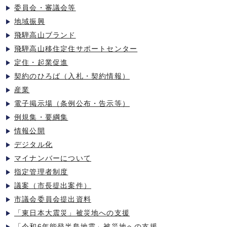
委員会・審議会等
地域振興
飛騨高山ブランド
飛騨高山移住定住サポートセンター
定住・起業促進
契約のひろば（入札・契約情報）
産業
電子掲示場（条例公布・告示等）
例規集・要綱集
情報公開
デジタル化
マイナンバーについて
指定管理者制度
議案（市長提出案件）
市議会委員会提出資料
「東日本大震災」被災地への支援
「令和6年能登半島地震」被災地への支援