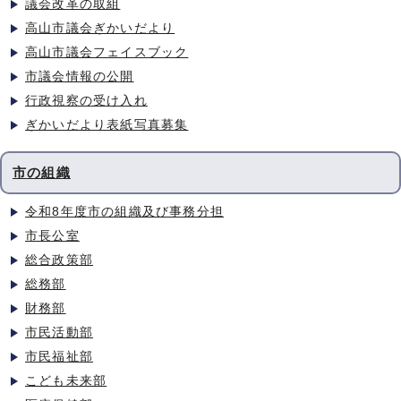
議会改革の取組
高山市議会ぎかいだより
高山市議会フェイスブック
市議会情報の公開
行政視察の受け入れ
ぎかいだより表紙写真募集
市の組織
令和8年度市の組織及び事務分担
市長公室
総合政策部
総務部
財務部
市民活動部
市民福祉部
こども未来部