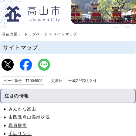
現在位置：
トップページ
> サイトマップ
サイトマップ
更新日 平成27年3月2日
ページ番号 T1004905
注目の情報
みんかな高山
市民課窓口混雑状況
職員採用
手話リンク