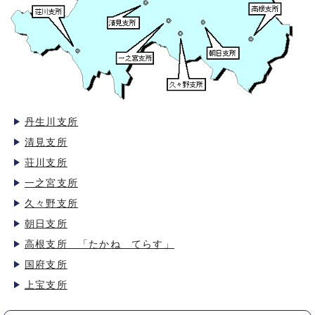
丹生川支所
清見支所
荘川支所
一之宮支所
久々野支所
朝日支所
高根支所 「たかね てらす」
国府支所
上宝支所