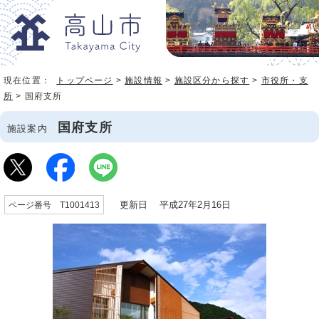
現在位置：
トップページ
>
施設情報
>
施設区分から探す
>
市役所・支
所
> 国府支所
国府支所
施設案内
更新日 平成27年2月16日
ページ番号 T1001413