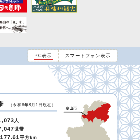
PC表示
スマートフォン表示
帯
（令和8年8月1日現在）
1,073
人
7,047
世帯
,177.61
平方km