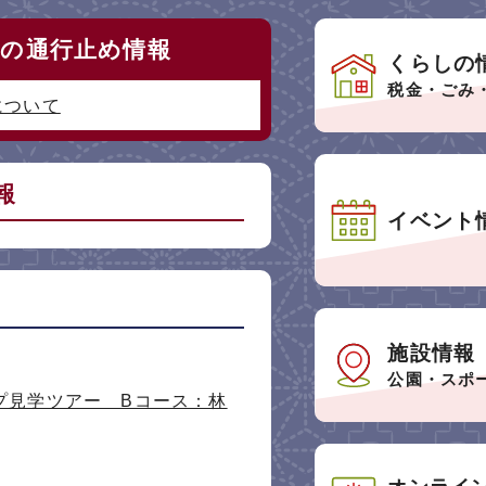
）の通行止め情報
くらしの
税金・ごみ
について
報
イベント
施設情報
公園・スポ
プ見学ツアー Bコース：林