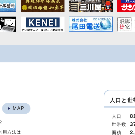
人口と世
地
MAP
8
人口
2
3
世帯数
2
利用方法は
面積