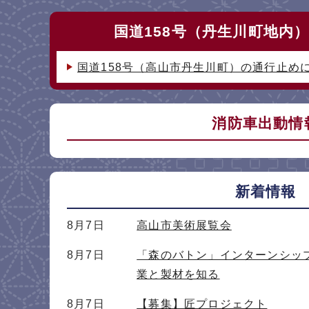
国道158号（丹生川町地内
国道158号（高山市丹生川町）の通行止め
消防車出動情
新着情報
8月7日
高山市美術展覧会
8月7日
「森のバトン」インターンシッ
業と製材を知る
8月7日
【募集】匠プロジェクト