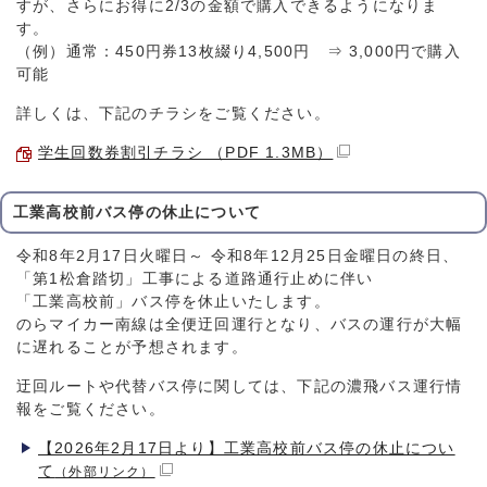
すが、さらにお得に2/3の金額で購入できるようになりま
す。
（例）通常：450円券13枚綴り4,500円 ⇒ 3,000円で購入
可能
詳しくは、下記のチラシをご覧ください。
学生回数券割引チラシ （PDF 1.3MB）
工業高校前バス停の休止について
令和8年2月17日火曜日～ 令和8年12月25日金曜日の終日、
「第1松倉踏切」工事による道路通行止めに伴い
「工業高校前」バス停を休止いたします。
のらマイカー南線は全便迂回運行となり、バスの運行が大幅
に遅れることが予想されます。
迂回ルートや代替バス停に関しては、下記の濃飛バス運行情
報をご覧ください。
【2026年2月17日より】工業高校前バス停の休止につい
て
（外部リンク）