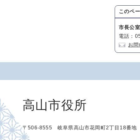
このペ
市長公
電話：05
お問
高山市役所
〒506-8555 岐阜県高山市花岡町2丁目18番