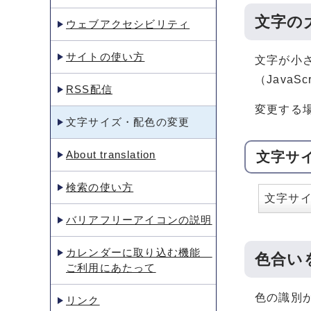
文字の
ウェブアクセシビリティ
サイトの使い方
文字が小
（Java
RSS配信
変更する
文字サイズ・配色の変更
About translation
文字サ
検索の使い方
文字サ
バリアフリーアイコンの説明
カレンダーに取り込む機能
色合い
ご利用にあたって
色の識別
リンク