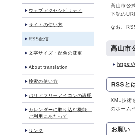
高山市公
ウェブアクセシビリティ
下記のU
サイトの使い方
なお、R
RSS配信
高山市
文字サイズ・配色の変更
https:/
About translation
検索の使い方
RSSと
バリアフリーアイコンの説明
XML技
のホーム
カレンダーに取り込む機能
ご利用にあたって
お願い
リンク