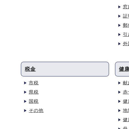
窓
証
郵
引
外
税金
健
市税
献
県税
赤
国税
健
その他
地
健
母