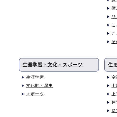
障
ひ
こ
こ
そ
生涯学習・文化・スポーツ
住
生涯学習
空
文化財・歴史
土
スポーツ
上
住
除