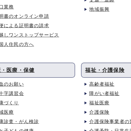
口業務
地域振興
明書のオンライン申請
便による証明書の請求
越しワンストップサービス
国人住民の方へ
康・医療・保健
福祉・介護保険
血のお願い
高齢者福祉
十字講習会
障がい者福祉
康づくり
福祉医療
域医療
介護保険
康診査・がん検診
介護保険事業者の
と子どもの健康
介護予防・日常生