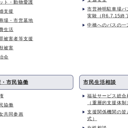
ット・動物愛護
市営神明駐車場バ
婚支援
実験（R6.7.15終
葬場・市営墓地
中橋へのバスの一
費生活
罪被害者等支援
獣被害
治会
権・市民協働
市民生活相談
権
福祉サービス総合
（重層的支援体制
民協働
支援関係機関の皆
女共同参画
式）
女性相談