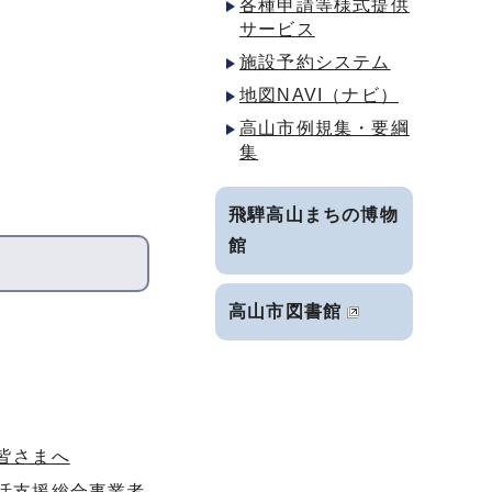
各種申請等様式提供
サービス
施設予約システム
地図NAVI（ナビ）
高山市例規集・要綱
集
飛騨高山まちの博物
館
高山市図書館
皆さまへ
活支援総合事業者