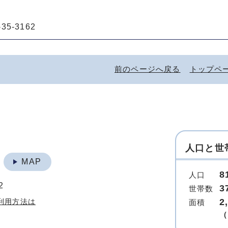
5-3162
前のページへ戻る
トップペ
人口と世
地
MAP
8
人口
2
3
世帯数
2
利用方法は
面積
（