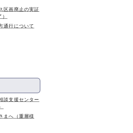
ス区画廃止の実証
了）
方通行について
相談支援センター
）
さまへ（重層様