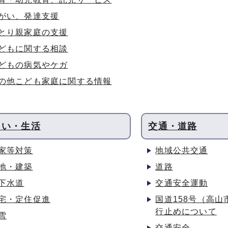
がい、発達支援
とり親家庭の支援
どもに関する相談
どもの病気やケガ
の他こども家庭に関する情報
まい・生活
交通・道路
家等対策
地域公共交通
地・建築
道路
下水道
交通安全運動
宅・定住促進
国道158号（高
行止めについて
雪
交通安全