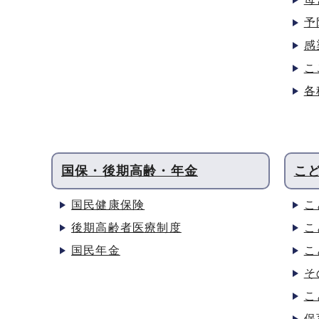
予
感
こ
各
国保・後期高齢・年金
こ
国民健康保険
こ
後期高齢者医療制度
こ
国民年金
こ
そ
こ
保