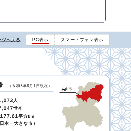
ージへ戻る
PC表示
スマートフォン表示
帯
（令和8年8月1日現在）
1,073
人
7,047
世帯
,177.61
平方km
日本一大きな市）