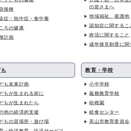
の皆さまへ
防接種
地域福祉、援護他
染症・熱中症・食中毒
認知症に関するこ
ころの健康
終活に関すること
種計画
成年後見制度に関
ども
教育・学校
ども未来計画
小中学校
どもが生まれる前に
義務教育学校
どもが生まれたら
幼稚園
の他の経済的支援
給食センター
どもの居場所・遊び場
高山市教育委員会
育・幼児教育、託児サービス