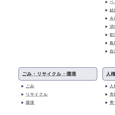
ペ
結
火
消
犯
鳥
自
ごみ・リサイクル・環境
人
ごみ
人
リサイクル
市
環境
男