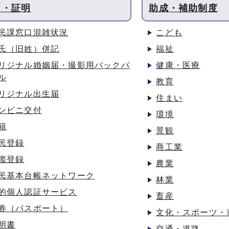
出・証明
助成・補助制度
民課窓口混雑状況
こども
氏（旧姓）併記
福祉
リジナル婚姻届・撮影用バックパ
健康・医療
ル
教育
リジナル出生届
住まい
ンビニ交付
環境
籍
景観
民登録
商工業
鑑登録
農業
民基本台帳ネットワーク
林業
的個人認証サービス
畜産
券（パスポート）
文化・スポーツ・
明書
交通・道路