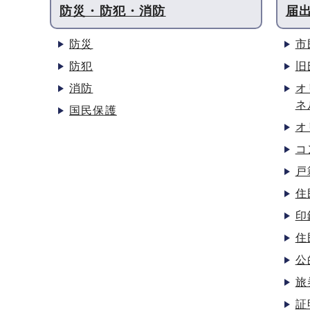
防災・防犯・消防
届
防災
市
防犯
旧
消防
オ
ネ
国民保護
オ
コ
戸
住
印
住
公
旅
証