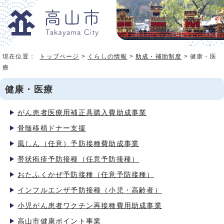
現在位置：
トップページ
>
くらしの情報
>
助成・補助制度
> 健康・医
療
健康・医療
がん患者医療用補正具購入費助成事業
骨髄移植ドナー支援
風しん（任意）予防接種費助成事業
帯状疱疹予防接種（任意予防接種）
おたふくかぜ予防接種（任意予防接種）
インフルエンザ予防接種（小児・高齢者）
小児がん患者ワクチン再接種費用助成事業
高山市健康ポイント事業