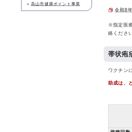
高山市健康ポイント事業
令和8年
※指定医
絡くださ
帯状疱
ワクチン
助成は、