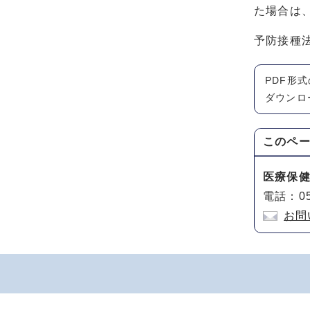
た場合は
予防接種
PDF形
ダウンロ
このペ
医療保
電話：05
お問