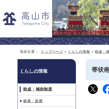
現在位置：
トップページ
>
くらしの情報
>
助成・
帯状
くらしの情報
助成・補助制度
健康・医療