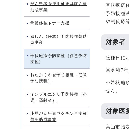
がん患者医療用補正具購入費
帯状疱疹
助成事業
予防接種
や副反応
骨髄移植ドナー支援
風しん（任意）予防接種費助
対象者
成事業
帯状疱疹予防接種（任意予防
接種日に
接種）
※令和7
おたふくかぜ予防接種（任意
予防接種）
※帯状疱
せん。
インフルエンザ予防接種（小
児・高齢者）
対象医
小児がん患者ワクチン再接種
費用助成事業
高山市指