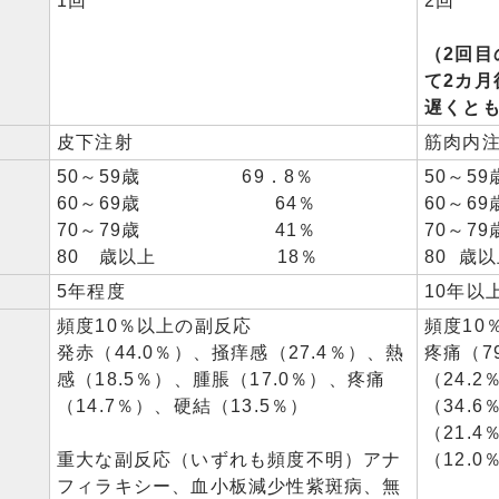
1回
2回
（2回目
て2カ月
遅くと
皮下注射
筋肉内
50～59歳 69．8％
50～
60～69歳 64％
60～
70～79歳 41％
70～
80 歳以上 18％
80 
5年程度
10年以
頻度10％以上の副反応
頻度10
発赤（44.0％）、掻痒感（27.4％）、熱
疼痛（7
感（18.5％）、腫脹（17.0％）、疼痛
（24.
（14.7％）、硬結（13.5％）
（34.
（21.
重大な副反応（いずれも頻度不明）アナ
（12.0
フィラキシー、血小板減少性紫斑病、無