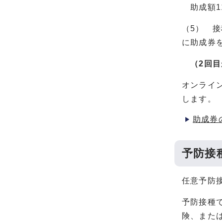
助成額11
（5） 
に助成券
（2回
オンライ
します。
助成券
予防接
任意予防
予防接種
険、また