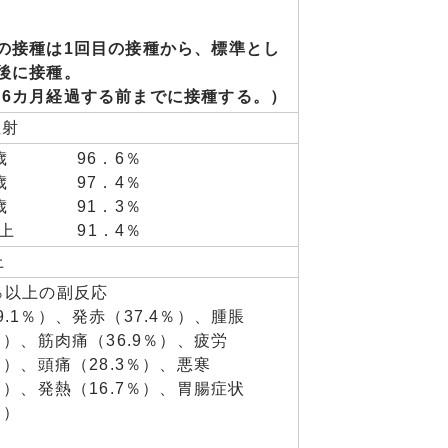
の接種は1回目の接種から、標準とし
後に接種。
も6カ月経過する前までに接種する。）
注射
59歳 96．6％
69歳 97．4％
79歳 91．3％
歳以上 91．4％
上
％以上の副反応
9.1％）、発赤（37.4％）、腫脹
2％）、筋肉痛（36.9％）、疲労
6％）、頭痛（28.3％）、悪寒
4％）、発熱（16.7％）、胃腸症状
％）