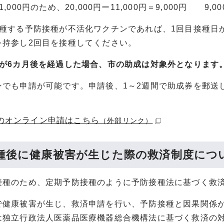
,000円のため、20,000円ー11,000円＝9,000円 9
接種する予防接種が不活化ワクチンであれば、1回目接種日
を持参し2回目を接種してください。
目が6カ月後を経過した場合、市の助成は対象外となります
ンでも申請が可能です。申請後、1～2週間で助成券を郵送
のオンライン申請はこちら
（外部リンク）
種後に健康被害が生じた際の救済制度につ
接種のため、定期予防接種のように予防接種法に基づく救
で健康被害が生じ、救済申請を行い、予防接種と因果関係
は独立行政法人医薬品医療機器総合機構法に基づく救済の