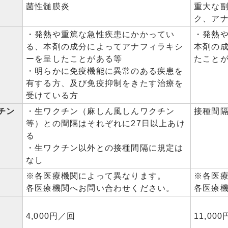
菌性髄膜炎
重大な
ク、ア
・発熱や重篤な急性疾患にかかってい
・発熱
る、本剤の成分によってアナフィラキシ
本剤の
ーを呈したことがある等
たこと
・明らかに免疫機能に異常のある疾患を
有する方、及び免疫抑制をきたす治療を
受けている方
チン
・生ワクチン（麻しん風しんワクチン
接種間
等）との間隔はそれぞれに27日以上あけ
る
・生ワクチン以外との接種間隔に規定は
なし
※各医療機関によって異なります。
※各医
各医療機関へお問い合わせください。
各医療
4,000円／回
11,00