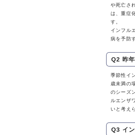
や死亡さ
は、重症
す。
インフル
病を予防
Q2 
季節性イ
歳未満の
のシーズ
ルエンザ
いと考え
Q3 