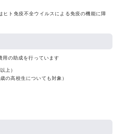
たはヒト免疫不全ウイルスによる免疫の機能に障
費用の助成を行っています
2歳以上）
す。（19歳の高校生についても対象）