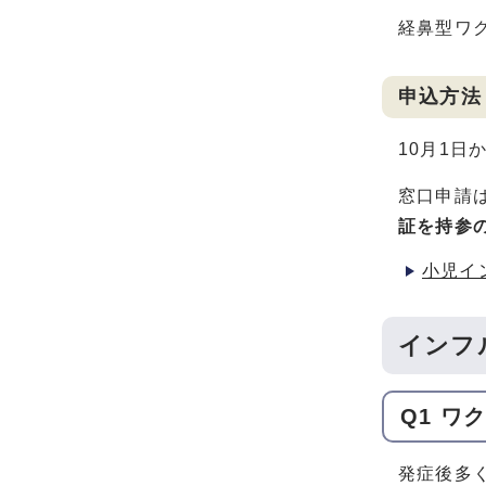
経鼻型ワク
申込方法
10月1日
窓口申請
証を持参
小児イ
インフ
Q1 
発症後多