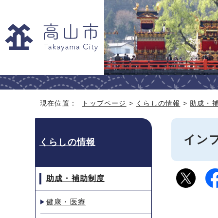
現在位置：
トップページ
>
くらしの情報
>
助成・
イン
くらしの情報
助成・補助制度
健康・医療