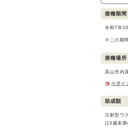
接種期間
令和7年1
※この期
接種場所
高山市内
小児イン
助成額
注射型ワク
(13歳未