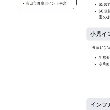
高山市健康ポイント事業
65歳
60
害のあ
小児イ
法律に定
生後
令和
インフ