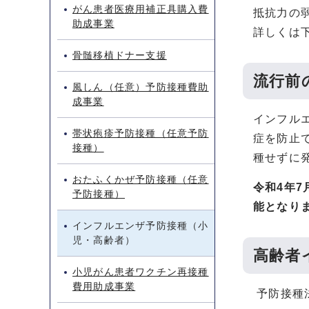
がん患者医療用補正具購入費
抵抗力の
助成事業
詳しくは
骨髄移植ドナー支援
流行前
風しん（任意）予防接種費助
成事業
インフル
帯状疱疹予防接種（任意予防
症を防止で
接種）
種せずに
おたふくかぜ予防接種（任意
令和4年
予防接種）
能となり
インフルエンザ予防接種（小
児・高齢者）
高齢者
小児がん患者ワクチン再接種
費用助成事業
予防接種