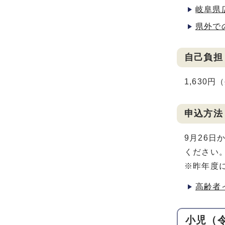
岐阜県
県外で
自己負担
1,630
申込方法
9月26日
ください
※昨年度
高齢者
小児（