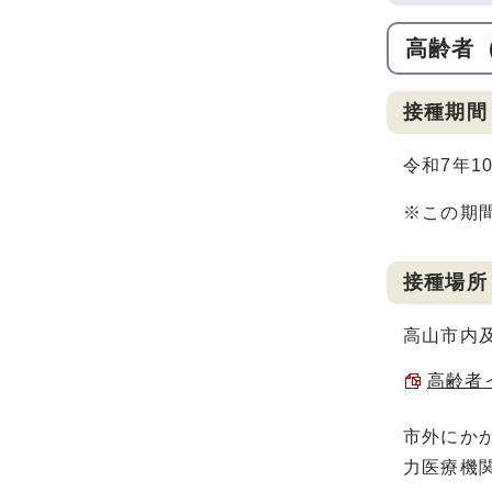
高齢者
接種期間
令和7年1
※この期
接種場所
高山市内
高齢者
市外にか
力医療機