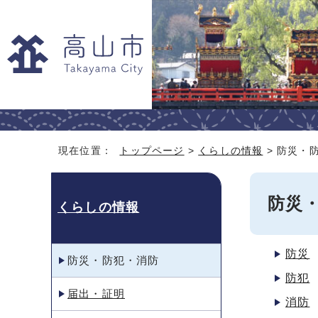
現在位置：
トップページ
>
くらしの情報
> 防災・
防災
くらしの情報
防災
防災・防犯・消防
防犯
届出・証明
消防