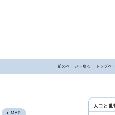
前のページへ戻る
トップペ
人口と世
地
MAP