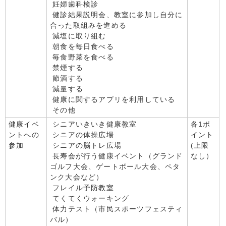
妊婦歯科検診
健診結果説明会、教室に参加し自分に
合った取組みを進める
減塩に取り組む
朝食を毎日食べる
毎食野菜を食べる
禁煙する
節酒する
減量する
健康に関するアプリを利用している
その他
健康イベ
シニアいきいき健康教室
各1ポ
ントへの
シニアの体操広場
イント
参加
シニアの脳トレ広場
(上限
長寿会が行う健康イベント（グランド
なし）
ゴルフ大会、ゲートボール大会、ペタ
ンク大会など）
フレイル予防教室
てくてくウォーキング
体力テスト（市民スポーツフェスティ
バル）