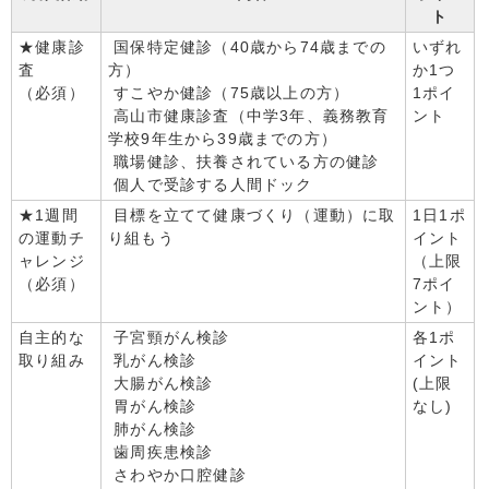
ト
★健康診
国保特定健診（40歳から74歳までの
いずれ
査
方）
か1つ
（必須）
すこやか健診（75歳以上の方）
1ポイ
高山市健康診査（中学3年、義務教育
ント
学校9年生から39歳までの方）
職場健診、扶養されている方の健診
個人で受診する人間ドック
★1週間
目標を立てて健康づくり（運動）に取
1日1ポ
の運動チ
り組もう
イント
ャレンジ
（上限
（必須）
7ポイ
ント）
自主的な
子宮頸がん検診
各1ポ
取り組み
乳がん検診
イント
大腸がん検診
(上限
胃がん検診
なし)
肺がん検診
歯周疾患検診
さわやか口腔健診