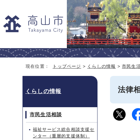
現在位置：
トップページ
>
くらしの情報
>
市民生
法律
くらしの情報
市民生活相談
福祉サービス総合相談支援セ
ンター（重層的支援体制）