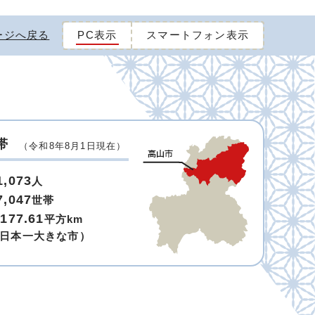
ージへ戻る
PC表示
スマートフォン表示
帯
（令和8年8月1日現在）
1,073
人
7,047
世帯
,177.61
平方km
日本一大きな市）