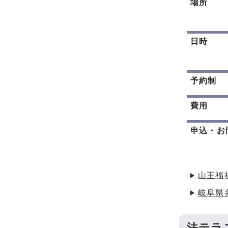
場所
日時
予約制
費用
申込・お
山王福
岐阜県
法テラ