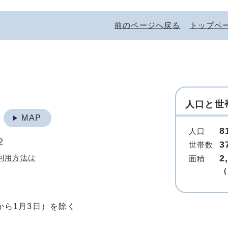
前のページへ戻る
トップペ
人口と世
地
MAP
8
人口
2
3
世帯数
2
利用方法は
面積
（
から1月3日）を除く