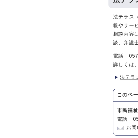
法テラス
報やサー
相談内容
談、弁護
電話：0570
詳しくは
法テラ
このペ
市民福
電話：05
お問