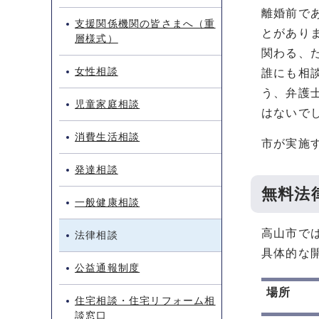
離婚前で
支援関係機関の皆さまへ（重
とがあり
層様式）
関わる、
女性相談
誰にも相
う、弁護
児童家庭相談
はないで
消費生活相談
市が実施
発達相談
無料法
一般健康相談
高山市で
法律相談
具体的な
公益通報制度
場所
住宅相談・住宅リフォーム相
談窓口