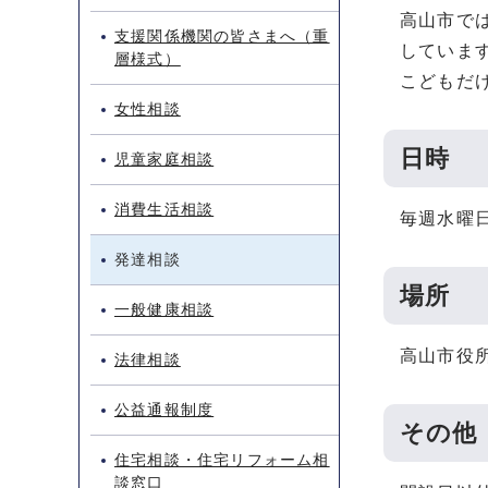
高山市で
支援関係機関の皆さまへ（重
していま
層様式）
こどもだ
女性相談
日時
児童家庭相談
消費生活相談
毎週水曜日
発達相談
場所
一般健康相談
高山市役
法律相談
公益通報制度
その他
住宅相談・住宅リフォーム相
談窓口