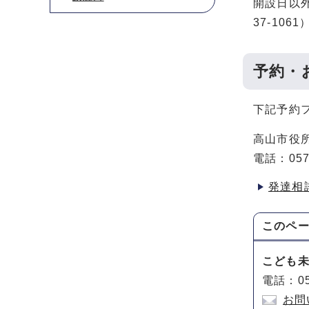
開設日以
37-10
予約・
下記予約
高山市役
電話：057
発達相
このペ
こども
電話：05
お問