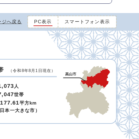
ージへ戻る
PC表示
スマートフォン表示
帯
（令和8年8月1日現在）
1,073
人
7,047
世帯
,177.61
平方km
日本一大きな市）