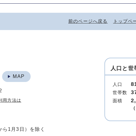
前のページへ戻る
トップペ
人口と世
地
MAP
8
人口
2
3
世帯数
2
利用方法は
面積
（
から1月3日）を除く