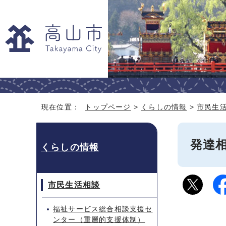
現在位置：
トップページ
>
くらしの情報
>
市民生
発達
くらしの情報
市民生活相談
福祉サービス総合相談支援セ
ンター（重層的支援体制）