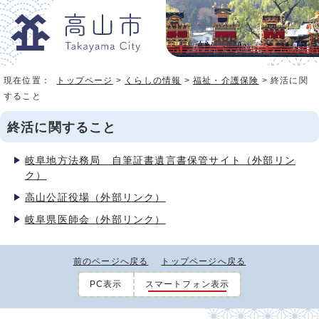
現在位置：
トップページ
>
くらしの情報
>
福祉・介護保険
> 終活に関
すること
終活に関すること
岐阜地方法務局 自筆証書遺言書保管サイト（外部リン
ク）
高山公証役場（外部リンク）
岐阜県医師会（外部リンク）
前のページへ戻る
トップページへ戻る
PC表示
スマートフォン表示