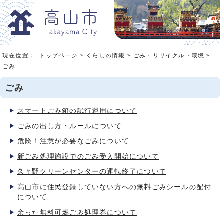
現在位置：
トップページ
>
くらしの情報
>
ごみ・リサイクル・環境
>
ごみ
ごみ
スマートごみ箱の試行運用について
ごみの出し方・ルールについて
危険！注意が必要なごみについて
新ごみ処理施設でのごみ受入開始について
久々野クリーンセンターの運転終了について
高山市に住民登録していない方への無料ごみシールの配付
について
余った無料可燃ごみ処理券について