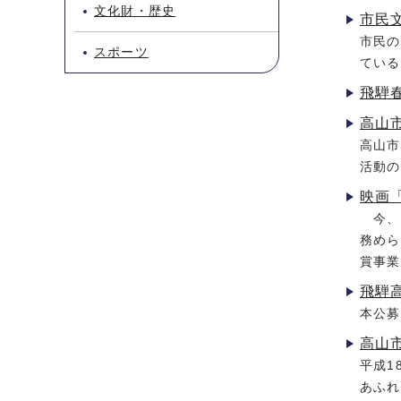
文化財・歴史
市民
市民の
スポーツ
ている
飛騨
高山
高山市
活動の
映画
今、
務めら
賞事業
飛騨
本公募
高山
平成1
あふれ