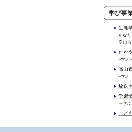
学び事
生涯
あなた
高山市
たか
~学ぶ
高山
~学ぶ
放送
学習
～学ぶ
こど