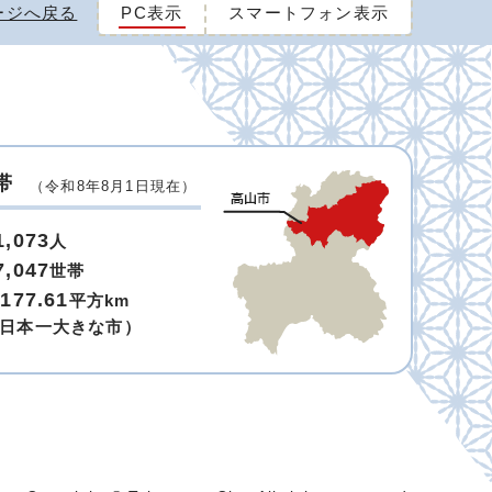
ージへ戻る
PC表示
スマートフォン表示
帯
（令和8年8月1日現在）
1,073
人
7,047
世帯
,177.61
平方km
日本一大きな市）