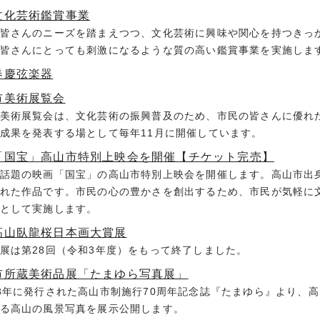
文化芸術鑑賞事業
皆さんのニーズを踏まえつつ、文化芸術に興味や関心を持つきっ
皆さんにとっても刺激になるような質の高い鑑賞事業を実施しま
春慶弦楽器
市美術展覧会
美術展覧会は、文化芸術の振興普及のため、市民の皆さんに優れ
成果を発表する場として毎年11月に開催しています。
「国宝」高山市特別上映会を開催【チケット完売】
話題の映画「国宝」の高山市特別上映会を開催します。高山市出
れた作品です。市民の心の豊かさを創出するため、市民が気軽に
として実施します。
高山臥龍桜日本画大賞展
展は第28回（令和3年度）をもって終了しました。
市所蔵美術品展「たまゆら写真展」
8年に発行された高山市制施行70周年記念誌『たまゆら』より、
る高山の風景写真を展示公開します。