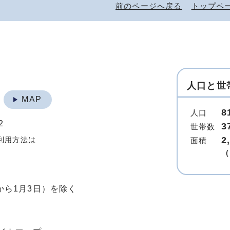
前のページへ戻る
トップペ
人口と世
地
MAP
8
人口
2
3
世帯数
2
利用方法は
面積
（
から1月3日）を除く