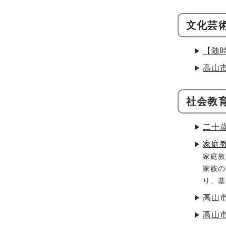
文化芸
【随
高山
社会教
二十
家庭
家庭教
家族の
り、基
高山
高山