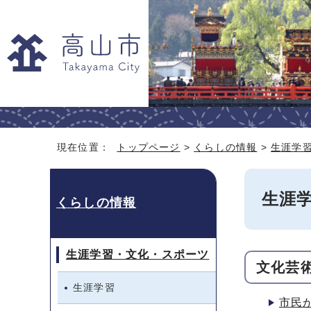
現在位置：
トップページ
>
くらしの情報
>
生涯学
生涯
くらしの情報
生涯学習・文化・スポーツ
文化芸
生涯学習
市民