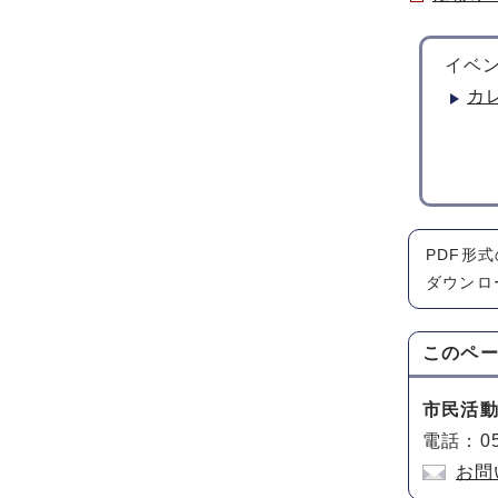
イベン
カ
PDF形
ダウンロ
このペ
市民活
電話：05
お問