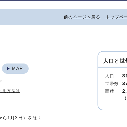
前のページへ戻る
トップペ
人口と世
地
MAP
8
人口
2
3
世帯数
2
利用方法は
面積
（
から1月3日）を除く