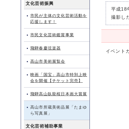
文化芸術振興
平成1
市民が主体の文化芸術活動を
撮影し
応援します！
市民文化芸術鑑賞事業
飛騨春慶弦楽器
イベント
高山市美術展覧会
映画「国宝」高山市特別上映
会を開催【チケット完売】
飛騨高山臥龍桜日本画大賞展
高山市所蔵美術品展「たまゆ
ら写真展」
文化芸術補助事業