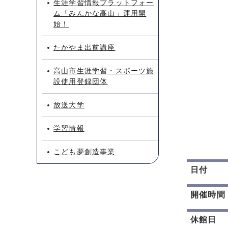
生涯学習情報プラットフォー
ム「みんかな高山」運用開
始！
たかやま出前講座
高山市生涯学習・スポーツ施
設使用登録団体
放送大学
学習情報
こども夢創造事業
日付
開催時間
休館日