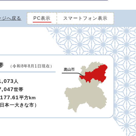
ージへ戻る
PC表示
スマートフォン表示
帯
（令和8年8月1日現在）
1,073
人
7,047
世帯
,177.61
平方km
日本一大きな市）