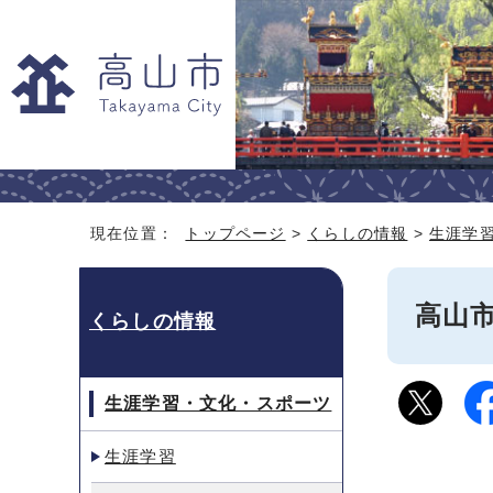
現在位置：
トップページ
>
くらしの情報
>
生涯学
高山
くらしの情報
生涯学習・文化・スポーツ
生涯学習