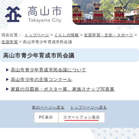
現在位置：
トップページ
>
くらしの情報
>
生涯学習・文化・スポーツ
>
生涯学習
> 高山市青少年育成市民会議
高山市青少年育成市民会議
高山市青少年育成市民会議について
高山市少年の主張コンクール
家庭の日図画・ポスター展、家族スナップ写真展
前のページへ戻る
トップページへ戻る
PC表示
スマートフォン表示