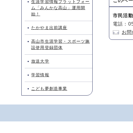
このペ
生涯学習情報プラットフォー
ム「みんかな高山」運用開
始！
市民活
電話：05
たかやま出前講座
お問
高山市生涯学習・スポーツ施
設使用登録団体
放送大学
学習情報
こども夢創造事業