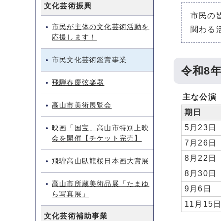
文化芸術振興
市民の
市民が主体の文化芸術活動を
関わる
応援します！
市民文化芸術鑑賞事業
令和8
飛騨春慶弦楽器
主な公演
高山市美術展覧会
期日
5月23日
映画「国宝」高山市特別上映
会を開催【チケット完売】
7月26日
8月22日
飛騨高山臥龍桜日本画大賞展
8月30日
高山市所蔵美術品展「たまゆ
9月6日
ら写真展」
11月15
文化芸術補助事業