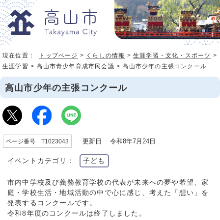
現在位置：
トップページ
>
くらしの情報
>
生涯学習・文化・スポーツ
>
生涯学習
>
高山市青少年育成市民会議
> 高山市少年の主張コンクール
高山市少年の主張コンクール
更新日 令和8年7月24日
ページ番号 T1023043
イベントカテゴリ：
子ども
市内中学校及び義務教育学校の代表が未来への夢や希望、家
庭・学校生活・地域活動の中で心に感じ、考えた「想い」を
発表するコンクールです。
令和8年度のコンクールは終了しました。