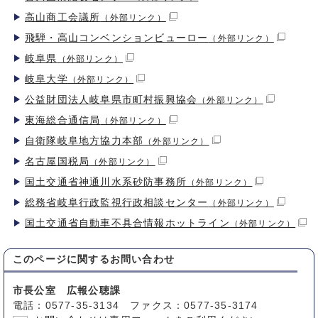
高山商工会議所
（外部リンク）
飛騨・高山コンベンションビューロー
（外部リンク）
岐阜県
（外部リンク）
岐阜大学
（外部リンク）
公益財団法人岐阜県市町村振興協会
（外部リンク）
東海総合通信局
（外部リンク）
自衛隊岐阜地方協力本部
（外部リンク）
名古屋国税局
（外部リンク）
国土交通省神通川水系砂防事務所
（外部リンク）
総務省岐阜行政監視行政相談センター
（外部リンク）
国土交通省自動車不具合情報ホットライン
（外部リンク）
このページに関する
お問い合わせ
市長公室 広報公聴課
電話：0577-35-3134 ファクス：0577-35-3174