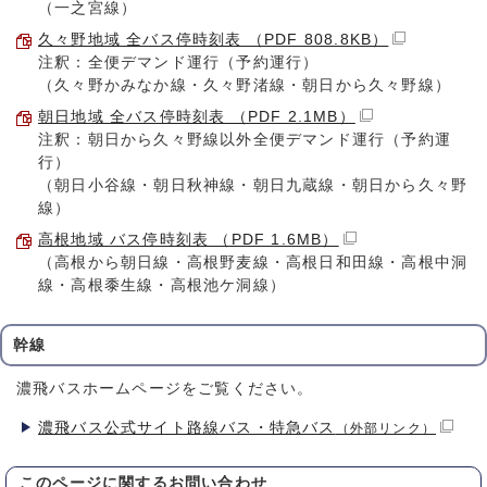
（一之宮線）
久々野地域 全バス停時刻表 （PDF 808.8KB）
注釈：全便デマンド運行（予約運行）
（久々野かみなか線・久々野渚線・朝日から久々野線）
朝日地域 全バス停時刻表 （PDF 2.1MB）
注釈：朝日から久々野線以外全便デマンド運行（予約運
行）
（朝日小谷線・朝日秋神線・朝日九蔵線・朝日から久々野
線）
高根地域 バス停時刻表 （PDF 1.6MB）
（高根から朝日線・高根野麦線・高根日和田線・高根中洞
線・高根黍生線・高根池ケ洞線）
幹線
濃飛バスホームページをご覧ください。
濃飛バス公式サイト路線バス・特急バス
（外部リンク）
このページに関する
お問い合わせ