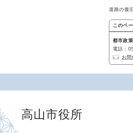
道路の復
このペ
都市政
電話：05
お問
高山市役所