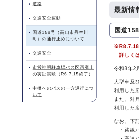
道路
最新情
交通安全運動
国道1
国道158号（高山市丹生川
町）の通行止めについて
※R8.7
交通安全
詳しくは、
市営神明駐車場バス区画廃止
令和8年2
の実証実験（R6.7.15終了）
大型車及び
中橋へのバスの一方通行につ
利用した
いて
また、対岸
利用した
なお、下
・路線バ
・高速バ