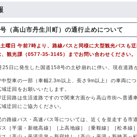
報
58号（高山市丹生川町）の通行止めについて
.18土曜日 午前7時より、路線バスと同様に大型観光バス
観光課（0577-35-3145）までお問い合わせください。
月25日に発生した国道158号の土砂崩れに伴い、現在道
中型車の一部（車幅2.3m以上、長さ9m以上）の車両につ
広域迂回をお願いいたします。
迂回路は生活道路ですので関東方面から高山市街へ普通車で
広域迂回にご協力ください。
記の路線バス・高速バス等については、近くを並走する市
ス［平湯・新穂高線］［上高地線］［乗鞍線］［松本線
ス［高山・平湯温泉～新宿線］［高山・平湯・新穂高～