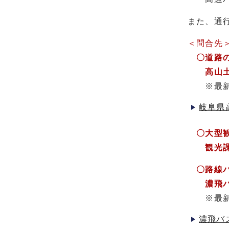
また、通
＜問合先
〇道路
高山土木事
※最新の
岐阜県
〇
大型
観光課 電
〇路線バ
濃飛バス高
※最新の
濃飛バ