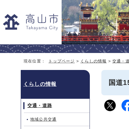
現在位置：
トップページ
>
くらしの情報
>
交通・
国道
くらしの情報
交通・道路
地域公共交通