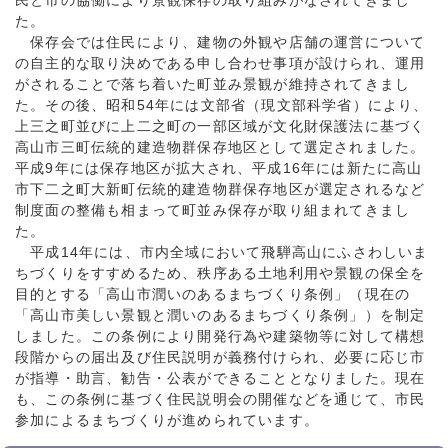
民と市の協働により景観保存の取り組みがなされてきまし
た。
保存会では住民により、建物の外観や店舗の運営について
の自主的な取り決めである申し合わせ事項が設けられ、運用
がされることで落ち着いた町並み景観が維持されてきまし
た。その後、昭和54年には文部省（現文部科学省）により、
上三之町並びに上二之町の一部区域が文化財保護法に基づく
高山市三町伝統的建造物群保存地区として選定されました。
平成9年には保存地区が拡大され、平成16年には新たに高山
市下二之町大新町伝統的建造物群保存地区が選定されるなど
制度面の整備も相まって町並み保存が取り組まれてきまし
た。
平成14年には、市内全域において飛騨高山にふさわしいま
ちづくりをすすめるため、秩序ある土地利用や景観の保全を
目的とする「高山市潤いのあるまちづくり条例」（現在の
「高山市美しい景観と潤いのあるまちづくり条例」）を制定
しました。この条例により開発行為や建築物等に対して構想
段階からの届出及び住民説明が義務付けられ、必要に応じ市
が指導・助言、勧告・公表ができることとなりました。現在
も、この条例に基づく住民説明会の開催などを通じて、市民
参加によるまちづくりが進められています。