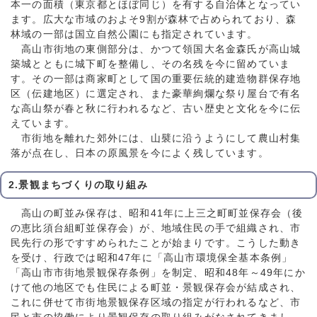
本一の面積（東京都とほぼ同じ）を有する自治体となってい
ます。広大な市域のおよそ9割が森林で占められており、森
林域の一部は国立自然公園にも指定されています。
高山市街地の東側部分は、かつて領国大名金森氏が高山城
築城とともに城下町を整備し、その名残を今に留めていま
す。その一部は商家町として国の重要伝統的建造物群保存地
区（伝建地区）に選定され、また豪華絢爛な祭り屋台で有名
な高山祭が春と秋に行われるなど、古い歴史と文化を今に伝
えています。
市街地を離れた郊外には、山襞に沿うようにして農山村集
落が点在し、日本の原風景を今によく残しています。
2.景観まちづくりの取り組み
高山の町並み保存は、昭和41年に上三之町町並保存会（後
の恵比須台組町並保存会）が、地域住民の手で組織され、市
民先行の形ですすめられたことが始まりです。こうした動き
を受け、行政では昭和47年に「高山市環境保全基本条例」
「高山市市街地景観保存条例」を制定、昭和48年～49年にか
けて他の地区でも住民による町並・景観保存会が結成され、
これに併せて市街地景観保存区域の指定が行われるなど、市