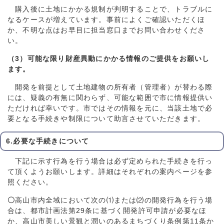
購入後に土地にかかる規制が判明することで、トラブルに
なるケースが増えています。事前によくご確認いただくほ
か、不明な点はお早目に担当窓口までお問い合わせくださ
い。
（3）可能な限り財産異動にかかる情報のご提供をお願いし
ます。
開発を前提として土地建物の所有者（管理者）が替わる際
には、疑義の有無に関わらず、可能な範囲で市に情報提供い
ただければ幸いです。市ではその情報を元に、当該土地で必
要となる手続きや制限について助言させていただきます。
6.必要な手続きについて
下記に示す行為を行う場合は必ず定められた手続きを行っ
て頂くようお願いします。詳細はそれぞれの案内ページを参
照ください。
〇
高山市内全域において次の⑴または⑵の開発行為を行う場
合は、都市計画法第29条に基づく開発許可申請が必要なほ
か、高山市美しい景観と潤いのあるまちづくり条例第11条か