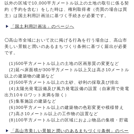
以外の区域で10,000平方メートル以上の土地の取引に係る契
約（予約を含む）をした時は、権利取得者（売買の場合は買
主）は国土利用計画法に基づく手続きが必要です。
「国土利用計画法」のページへ
〇
高山市全域において次に掲げる行為を行う場合は、高山市
美しい景観と潤いのあるまちづくり条例に基づく届出が必要
です。
(1)500平方メートル以上の土地の区画形質の変更など
(2)延べ床面積が300平方メートル以上又は高さ10メートル
以上の建築物の建築など
(3)500平方メートル以上の土砂、砂利の採取及び排出
(4)太陽光発電設備及び風力発電設備の設置（自家用で発電
出力10キロワット未満を除く）
(5)集客施設の建築など
(6)300平方メートル以上の建築物の色彩変更や模様替え
(7)高さ10メートル以上の工作物の設置など
(8)100平方メートル以上の区域におよぶ物品の集積・貯蔵
「高山市美しい景観と潤いのあるまちづくり条例」のペー