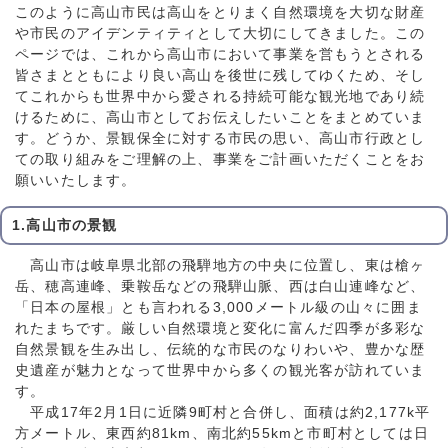
このように高山市民は高山をとりまく自然環境を大切な財産
や市民のアイデンティティとして大切にしてきました。この
ページでは、これから高山市において事業を営もうとされる
皆さまとともにより良い高山を後世に残してゆくため、そし
てこれからも世界中から愛される持続可能な観光地であり続
けるために、高山市としてお伝えしたいことをまとめていま
す。どうか、景観保全に対する市民の思い、高山市行政とし
ての取り組みをご理解の上、事業をご計画いただくことをお
願いいたします。
1.高山市の景観
高山市は岐阜県北部の飛騨地方の中央に位置し、東は槍ヶ
岳、穂高連峰、乗鞍岳などの飛騨山脈、西は白山連峰など、
「日本の屋根」とも言われる3,000メートル級の山々に囲ま
れたまちです。厳しい自然環境と変化に富んだ四季が多彩な
自然景観を生み出し、伝統的な市民のなりわいや、豊かな歴
史遺産が魅力となって世界中から多くの観光客が訪れていま
す。
平成17年2月1日に近隣9町村と合併し、面積は約2,177k平
方メートル、東西約81km、南北約55kmと市町村としては日