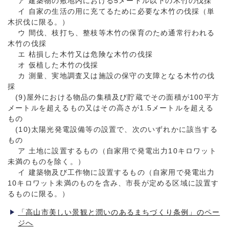
ア 建築物の敷地内における5メートル以下の木竹の伐採
イ 自家の生活の用に充てるために必要な木竹の伐採（単
木択伐に限る。）
ウ 間伐、枝打ち、整枝等木竹の保育のため通常行われる
木竹の伐採
エ 枯損した木竹又は危険な木竹の伐採
オ 仮植した木竹の伐採
カ 測量、実地調査又は施設の保守の支障となる木竹の伐
採
(9)屋外における物品の集積及び貯蔵でその面積が100平方
メートルを超えるもの又はその高さが1.5メートルを超える
もの
(10)太陽光発電設備等の設置で、次のいずれかに該当する
もの
ア 土地に設置するもの（自家用で発電出力10キロワット
未満のものを除く。）
イ 建築物及び工作物に設置するもの（自家用で発電出力
10キロワット未満のものを含み、市長が定める区域に設置す
るものに限る。）
「高山市美しい景観と潤いのあるまちづくり条例」のペー
ジへ