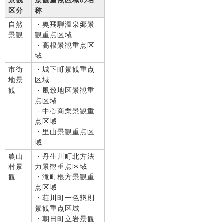
景観
景観重点区域の名
区分
称
自然
・奥飛騨温泉郷景
景観
観重点区域
・高根景観重点区
域
市街
・城下町景観重点
地景
区域
観
・風致地区景観重
点区域
・中心商業景観重
点区域
・里山景観重点区
域
農山
・丹生川町北方法
村景
力景観重点区域
観
・滝町根方景観重
点区域
・荘川町一色惣則
景観重点区域
・朝日町立岩景観