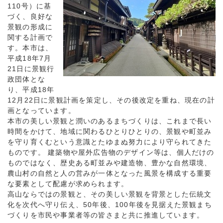
110号）に基
づく、良好な
景観の形成に
関する計画で
す。本市は、
平成18年7月
21日に景観行
政団体とな
り、平成18年
12月22日に景観計画を策定し、その後改定を重ね、現在の計
画となっています。
本市の美しい景観と潤いのあるまちづくりは、これまで長い
時間をかけて、地域に関わるひとりひとりの、景観や町並み
を守り育くむという意識とたゆまぬ努力により守られてきた
ものです。 建築物や屋外広告物のデザイン等は、個人だけの
ものではなく、歴史ある町並みや建造物、豊かな自然環境、
農山村の自然と人の営みが一体となった風景を構成する重要
な要素として配慮が求められます。
高山ならではの景観と、その美しい景観を背景とした伝統文
化を次代へ守り伝え、50年後、100年後を見据えた景観まち
づくりを市民や事業者等の皆さまと共に推進しています。