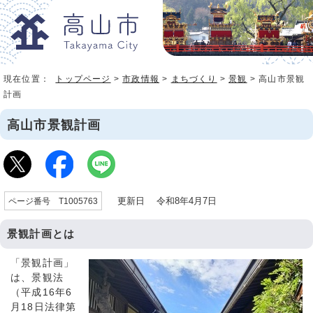
現在位置：
トップページ
>
市政情報
>
まちづくり
>
景観
> 高山市景観
計画
高山市景観計画
更新日 令和8年4月7日
ページ番号 T1005763
景観計画とは
「景観計画」
は、景観法
（平成16年6
月18日法律第