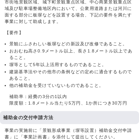
市街地景観区域、城下町景観重点区域、中心商業景観重点区
域及び駐車場整備地区内において、公衆用道路または河川に
面する部分に板塀などを設置する場合、下記の要件を満たす
事業に対して助成します。
【要件】
景観にふさわしい板塀などの新設及び改修であること。
おおむね高さ0.9メートル以上、長さ1.8メートル以上であ
ること。
塀等として5年以上活用するものであること。
建築基準法やその他市の条例などの定めに適合するもので
あること。
他の補助金を受けていないものであること。
補助率：経費の3分の1以内
限度額：1.8メートル当たり5万円、1か所につき30万円
補助金の交付申請方法
事業の実施前に「景観形成事業（塀等設置）補助金交付申請
書」に「事業計画書」を添付して提出してください。