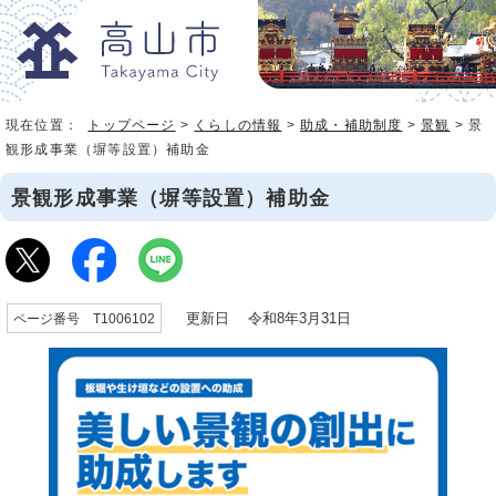
現在位置：
トップページ
>
くらしの情報
>
助成・補助制度
>
景観
> 景
観形成事業（塀等設置）補助金
景観形成事業（塀等設置）補助金
更新日 令和8年3月31日
ページ番号 T1006102