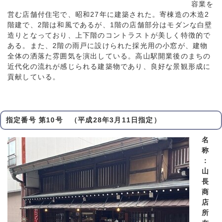
容業を
営む店舗付住宅で、昭和27年に建築された。寄棟造の木造2
階建で、2階は和風であるが、1階の店舗部分はモダンな白壁
造りとなっており、上下階のコントラストが美しく特徴的で
ある。また、2階の雨戸に設けられた採光用の小窓が、建物
全体の洒落た雰囲気を演出している。高山駅開業後のまちの
近代化の流れが感じられる建築物であり、良好な景観形成に
貢献している。
指定番号 第10号 （平成28年3月11日指定）
名
称
：
山
長
商
店
所