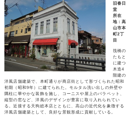
旧春日
堂
所在
地：高
山市本
町2丁
目
筏橋の
たもと
に建つ
木造4
階建の
洋風店舗建築で、本町通りが商店街として形づくられた昭和
初期（昭和9年）に建てられた。モルタル洗い出しの外壁や
隅柱に華やかな装飾を施し、コーニスや屋上のパラペット、
縦型の窓など、洋風のデザインが豊富に取り入れられてい
る。近接する天狗総本店とともに、高山の近代化を象徴する
洋風店舗建築として、良好な景観形成に貢献している。