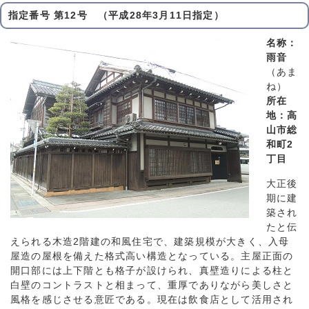
指定番号 第12号 （平成28年3月11日指定）
名称：
雨音
（あま
ね）
所在
地：高
山市総
和町2
丁目
大正後
期に建
築され
たと伝
えられる木造2階建の和風住宅で、建築規模が大きく、入母
屋造の屋根を備えた格式高い構造となっている。主屋正面の
開口部には上下階とも格子が設けられ、真壁造りによる柱と
白壁のコントラストと相まって、重厚でありながら美しさと
風格を感じさせる意匠である。現在は飲食店として活用され