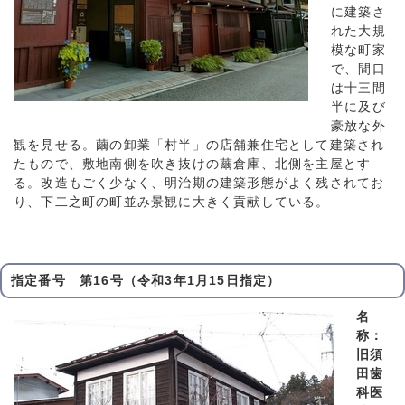
に建築さ
れた大規
模な町家
で、間口
は十三間
半に及び
豪放な外
観を見せる。繭の卸業「村半」の店舗兼住宅として建築され
たもので、敷地南側を吹き抜けの繭倉庫、北側を主屋とす
る。改造もごく少なく、明治期の建築形態がよく残されてお
り、下二之町の町並み景観に大きく貢献している。
指定番号 第16号（令和3年1月15日指定）
名
称：
旧須
田歯
科医