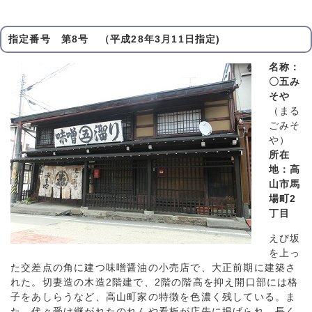
指定番号 第8号 （平成28年3月11日指定)
名称：
〇五み
そや
（まる
ごみそ
や）
所在
地：高
山市馬
場町2
丁目
えび坂
を上っ
た交差点の角に建つ味噌醤油の小売店で、大正前期に建築さ
れた。切妻造の木造2階建で、2階の階高を抑え開口部には格
子をあしらうなど、高山町家の特徴を色濃く残している。ま
た、代々受け継がれたのれんや看板が店先に掲げられ、長く