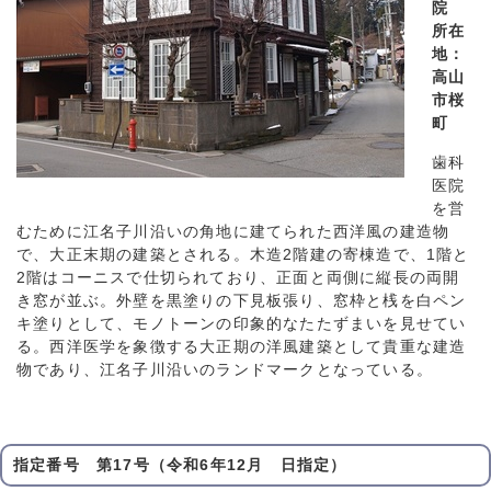
院
所在
地：
高山
市桜
町
歯科
医院
を営
むために江名子川沿いの角地に建てられた西洋風の建造物
で、大正末期の建築とされる。木造2階建の寄棟造で、1階と
2階はコーニスで仕切られており、正面と両側に縦長の両開
き窓が並ぶ。外壁を黒塗りの下見板張り、窓枠と桟を白ペン
キ塗りとして、モノトーンの印象的なたたずまいを見せてい
る。西洋医学を象徴する大正期の洋風建築として貴重な建造
物であり、江名子川沿いのランドマークとなっている。
指定番号 第17号（令和6年12月 日指定）