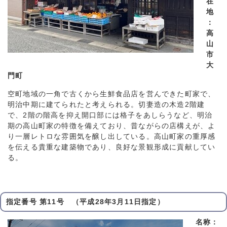
在
地
：
高
山
市
大
門町
空町地域の一角で古くから生鮮食品店を営んできた町家で、
明治中期に建てられたと考えられる。切妻造の木造2階建
で、2階の階高を抑え開口部には格子をあしらうなど、明治
期の高山町家の特徴を備えており、昔ながらの店構えが、よ
り一層レトロな雰囲気を醸し出している。高山町家の重厚感
を伝える貴重な建築物であり、良好な景観形成に貢献してい
る。
指定番号 第11号 （平成28年3月11日指定）
名称：