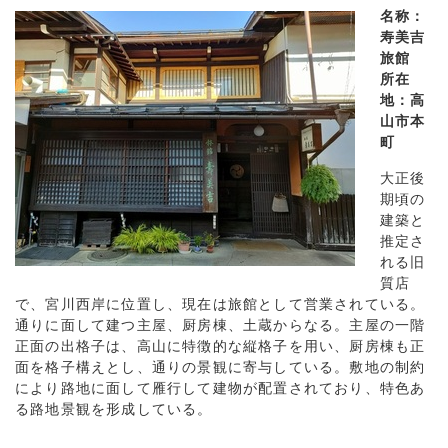
名称：
寿美吉
旅館
所在
地：高
山市本
町
大正後
期頃の
建築と
推定さ
れる旧
質店
で、宮川西岸に位置し、現在は旅館として営業されている。
通りに面して建つ主屋、厨房棟、土蔵からなる。主屋の一階
正面の出格子は、高山に特徴的な縦格子を用い、厨房棟も正
面を格子構えとし、通りの景観に寄与している。敷地の制約
により路地に面して雁行して建物が配置されており、特色あ
る路地景観を形成している。