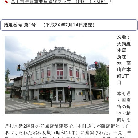
高山市景観重要建造物マップ （PDF 1.4MB）
指定番号 第1号 （平成26年7月14日指定）
名称：
天狗総
本店
所在
地：高
山市本
町1丁
目
本町通
り商店
街の角
地で精
肉店を
営む木造2階建の洋風店舗建築で、本町通りが商店街として
形づくられた昭和初期（昭和11年）に建築された。一見、中