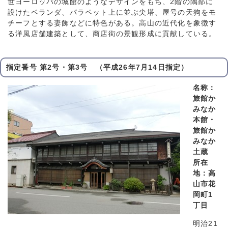
世ヨーロッパの城館のようなデザインをもち、2階の隅部に
設けたベランダ、パラペット上に並ぶ尖塔、屋号の天狗をモ
チーフとする妻飾などに特色がある。高山の近代化を象徴す
る洋風店舗建築として、商店街の景観形成に貢献している。
指定番号 第2号・第3号 （平成26年7月14日指定）
名称：
旅館か
みなか
本館・
旅館か
みなか
土蔵
所在
地：高
山市花
岡町1
丁目
明治21