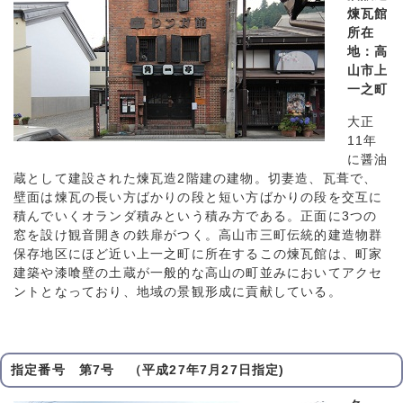
煉瓦館
所在
地：高
山市上
一之町
大正
11年
に醤油
蔵として建設された煉瓦造2階建の建物。切妻造、瓦葺で、
壁面は煉瓦の長い方ばかりの段と短い方ばかりの段を交互に
積んでいくオランダ積みという積み方である。正面に3つの
窓を設け観音開きの鉄扉がつく。高山市三町伝統的建造物群
保存地区にほど近い上一之町に所在するこの煉瓦館は、町家
建築や漆喰壁の土蔵が一般的な高山の町並みにおいてアクセ
ントとなっており、地域の景観形成に貢献している。
指定番号 第7号 （平成27年7月27日指定)