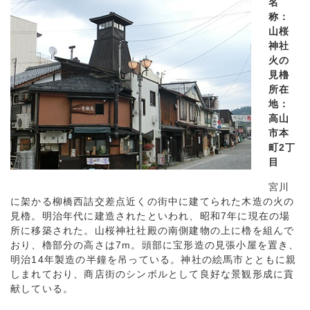
名
称：
山桜
神社
火の
見櫓
所在
地：
高山
市本
町2丁
目
宮川
に架かる柳橋西詰交差点近くの街中に建てられた木造の火の
見櫓。明治年代に建造されたといわれ、昭和7年に現在の場
所に移築された。山桜神社社殿の南側建物の上に櫓を組んで
おり、櫓部分の高さは7m。頭部に宝形造の見張小屋を置き、
明治14年製造の半鐘を吊っている。神社の絵馬市とともに親
しまれており、商店街のシンボルとして良好な景観形成に貢
献している。