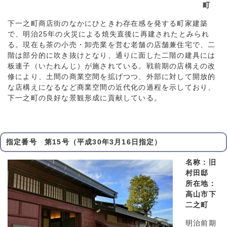
町
下一之町商店街のなかにひときわ存在感を発する町家建築
で、明治25年の火災による焼失直後に再建されたとみられ
る。現在も茶の小売・卸売業を営む老舗の店舗兼住宅で、二
階は部分的に吹き抜けとなり、通りに面した二階の建具には
板連子（いたれんじ）が施されている。戦前期の店構えの改
修により、土間の商業空間を拡げつつ、外部に対して開放的
な店構えになるなど商業空間の近代化の過程を示しており、
下一之町の良好な景観形成に貢献している。
指定番号 第15号（平成30年3月16日指定）
名称：旧
村田邸
所在地：
高山市下
二之町
明治前期