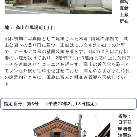
岸写
真館
土蔵
所在
地： 高山市馬場町1丁目
昭和初期に写真館として建築された木造2階建の洋館で、城
山公園への登り口に建つ。正面はモルタル洗い出しの外壁
で、アールデコ風の壁面装飾を凝らす。1階の出入口には切
妻の小庇が設けてあり、2階軒下には3連縦長窓の上に欠円ア
ーチを連続させたコーニスを廻らす。高山の近代化を彩った
モダンな外観が往時を偲ばせており、周辺のさまざまな時代
の建造物とともに、風趣に富んだ町並み景観を形成してい
る。
指定番号 第6号 （平成27年2月18日指定）
名称：
日下部
味噌醤
油醸造