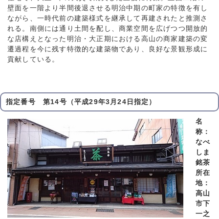
壁面を一階より半間後退させる明治中期の町家の特徴を有し
ながら、一時代前の建築様式を継承して再建されたと推測さ
れる。南側には通り土間を配し、商業空間を広げつつ開放的
な店構えとなった明治・大正期における高山の商家建築の変
遷過程を今に残す特徴的な建築物であり、良好な景観形成に
貢献している。
指定番号 第14号（平成29年3月24日指定）
名
称：
なべ
しま
銘茶
所在
地：
高山
市下
一之