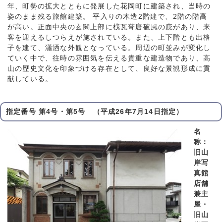
年、町勢の拡大とともに発展した花岡町に建築され、当時の
姿のまま残る旅館建築。 平入りの木造2階建で、2階の階高
が高い。正面中央の玄関上部に桟瓦葺唐破風の庇があり、来
客を迎えるしつらえが施されている。また、上下階とも出格
子を建て、瀟洒な外観となっている。周辺の町並みが変化し
ていく中で、往時の雰囲気を伝える貴重な建造物であり、高
山の歴史文化を印象づける存在として、良好な景観形成に貢
献している。
指定番号 第4号・第5号 （平成26年7月14日指定）
名
称：
旧山
岸写
真館
店舗
兼主
屋・
旧山