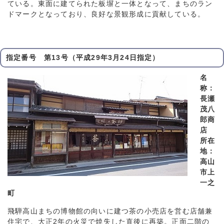
ている。東面に建てられた板塀と一体となって、まちのラン
ドマークとなっており、良好な景観形成に貢献している。
指定番号 第13号（平成29年3月24日指定）
名
称：
長瀬
茂八
郎商
店
所在
地：
高山
市上
一之
町
飛騨高山まちの博物館の向いに建つ茶の小売店を営む店舗兼
住宅で、大正2年の火災で焼失した直後に再築。正面二階の