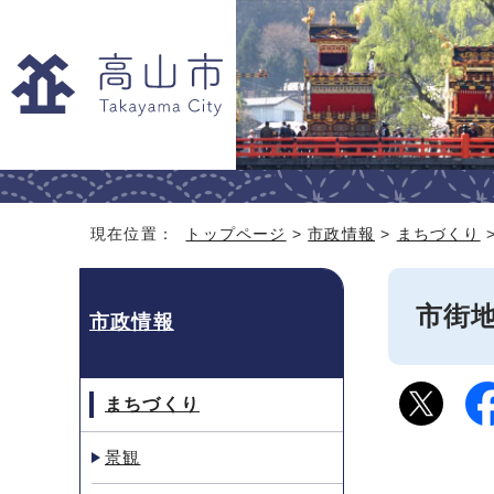
現在位置：
トップページ
>
市政情報
>
まちづくり
市街
市政情報
まちづくり
景観