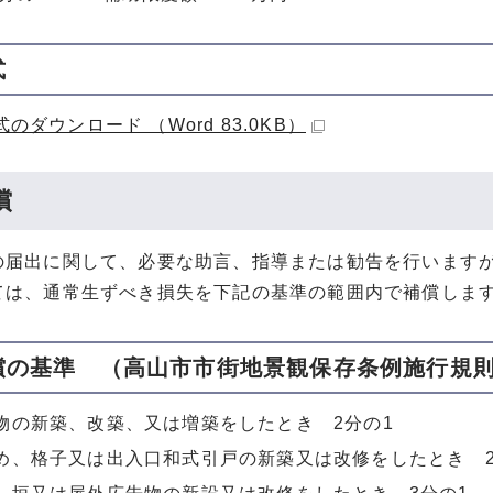
式
のダウンロード （Word 83.0KB）
償
の届出に関して、必要な助言、指導または勧告を行います
ては、通常生ずべき損失を下記の基準の範囲内で補償しま
償の基準 （高山市市街地景観保存条例施行規則
物の新築、改築、又は増築をしたとき 2分の1
め、格子又は出入口和式引戸の新築又は改修をしたとき 2