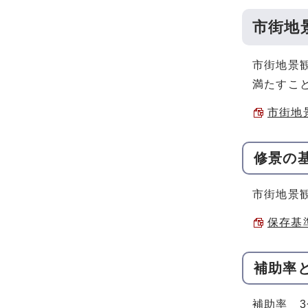
市街地
市街地景
満たすこ
市街地景
修景の
市街地景
保存基準
補助率
補助率 