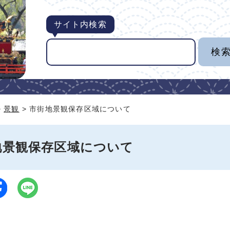
サイト内検索
>
景観
> 市街地景観保存区域について
地景観保存区域について