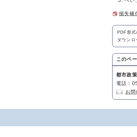
へい
損失補償
PDF形
ダウンロ
このペ
都市政
電話：05
お問