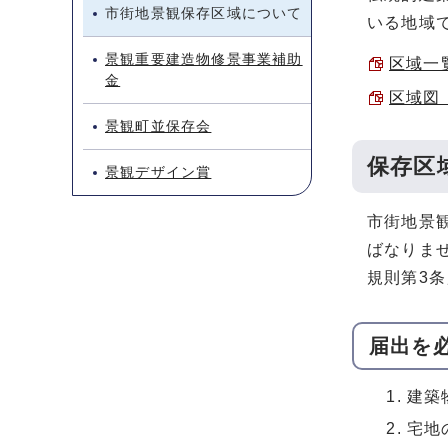
市街地景観保存区域について
いる地域
景観重要建造物修景事業補助
区域一覧
金
区域図 
景観町並保存会
保存区
景観デザイン賞
市街地景
ばなりま
規則第3
届出を
建築
宅地