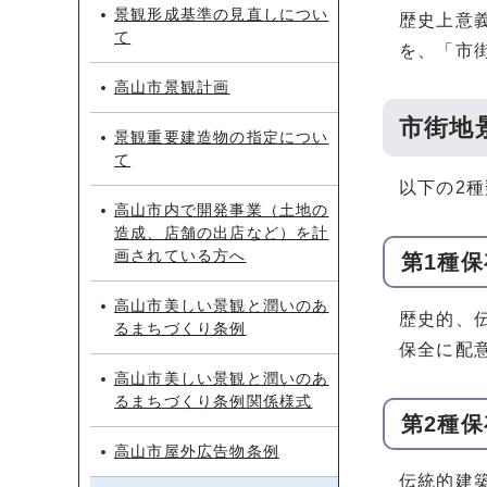
景観形成基準の見直しについ
歴史上意
て
を、「市
高山市景観計画
市街地
景観重要建造物の指定につい
て
以下の2
高山市内で開発事業（土地の
造成、店舗の出店など）を計
画されている方へ
第1種
高山市美しい景観と潤いのあ
歴史的、
るまちづくり条例
保全に配
高山市美しい景観と潤いのあ
るまちづくり条例関係様式
第2種
高山市屋外広告物条例
伝統的建