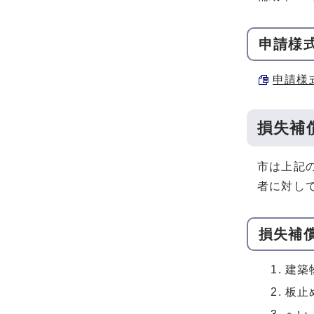
申請様
申請様式
損失補
市は上記
者に対し
損失補
建築
板止