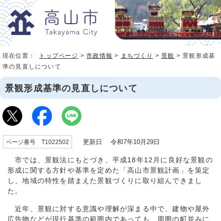
現在位置：
トップページ
>
市政情報
>
まちづくり
>
景観
> 景観形成基
準の見直しについて
景観形成基準の見直しについて
更新日 令和7年10月29日
ページ番号 T1022502
市では、景観法にもとづき、平成18年12月に良好な景観の
形成に関する方針や基準を定めた「高山市景観計画」を策定
し、地域の特性を踏まえた景観づくりに取り組んできまし
た。
近年、景観に対する意識や理解が深まる中で、建物や屋外
広告物などが現行基準の範囲内であっても、周囲の町並みに