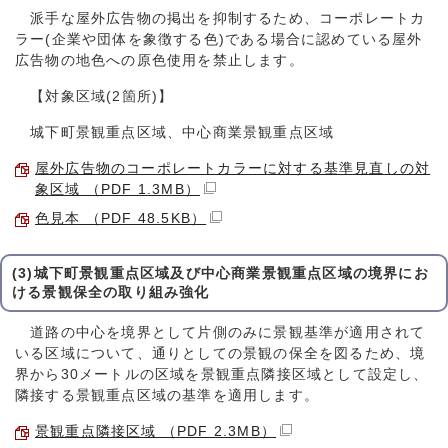
派手な屋外広告物の掲出を抑制するため、コーポレートカ
ラー(企業や団体を象徴する色)である場合に認めている屋外
広告物の地色への原色使用を禁止します。
【対象区域(2箇所)】
城下町景観重点区域、中心商業景観重点区域
屋外広告物のコーポレートカラーに対する基準見直しの対
象区域 （PDF 1.3MB）
色見本 （PDF 48.5KB）
(3)城下町景観重点区域及び中心商業景観重点区域の境界にお
ける景観保全の取り組み強化
道路の中心を境界として片側のみに景観基準が適用されて
いる区域について、通りとしての景観の保全を図るため、境
界から30メートルの区域を景観重点隣接区域として設定し、
隣接する景観重点区域の基準を適用します。
景観重点隣接区域 （PDF 2.3MB）