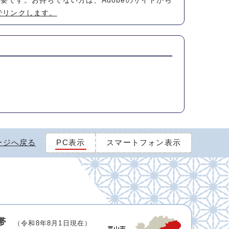
が必要です。お持ちでない方は、Adobeのサイトから
でリンクします。
ージへ戻る
PC表示
スマートフォン表示
帯
（令和8年8月1日現在）