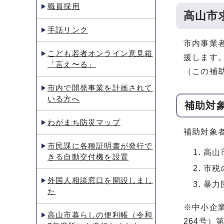
職員採用
高山市
手話リンク
市内事業
こども若者オンライン意見箱
援します
「言え〜る」
（この補
市内で開発事業を計画されて
いる方へ
補助対
わがまち防災マップ
補助対象
市民課に各種証明書が発行で
高山
きる自動交付機を設置
市税
外国人相談窓口を開設しまし
暴力
た
※中小企業
高山市暮らしの便利帳（令和
264号）