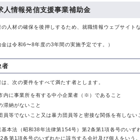
求人情報発信支援事業補助金
者の人材の確保を後押しするため、就職情報ウェブサイト
。
助金は令和6〜8年度の3年間の実施予定です。）
象者
者は、次の要件をすべて満たす者とします。
市内に事業所を有する中小企業者（※）であること
の滞納がないこと
団員等でないこと又は暴力団員等と密接な関係を有しない
基本法（昭和38年法律第154号）第2条第1項各号のい
第2条第1項各号のいずれかに該当する会社及び個人をいう