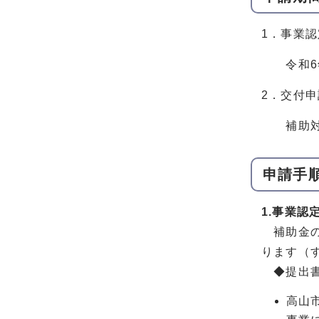
1．事業認
令和6年
2．交付申
補助対象
申請手
1.事業認
補助金の
ります（
◆提出
高山