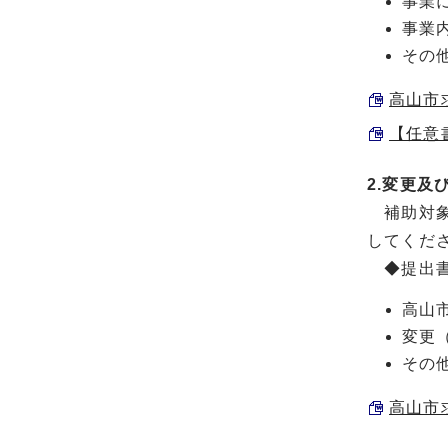
事業
事業
その
高山市
【任意書
2.変更及
補助対象
してくだ
◆提出
高山
変更
その
高山市