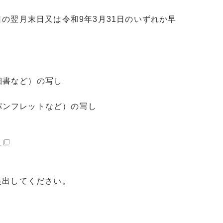
翌月末日又は令和9年3月31日のいずれか早
細書など）の写し
パンフレットなど）の写し
）
提出してください。