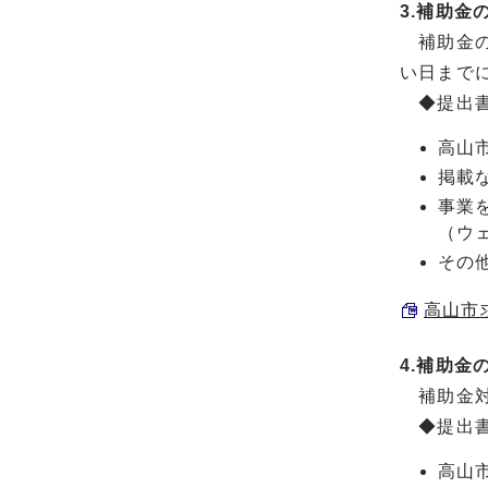
3.補助金
補助金の
い日まで
◆提出
高山
掲載
事業
（ウ
その
高山市求
4.補助金
補助金対
◆提出
高山