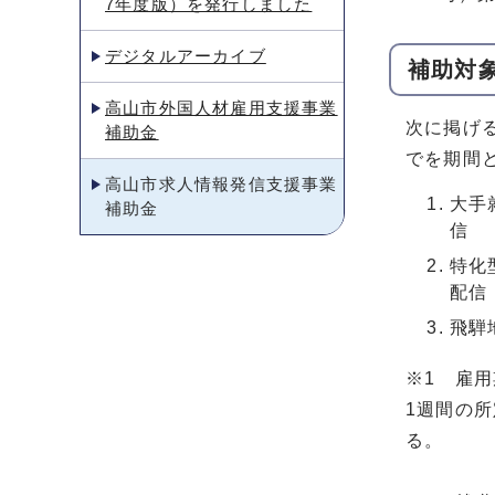
7年度版）を発行しました
デジタルアーカイブ
補助対
高山市外国人材雇用支援事業
次に掲げる
補助金
でを期間
高山市求人情報発信支援事業
大手
補助金
信
特化
配信
飛騨
※1 雇
1週間の
る。