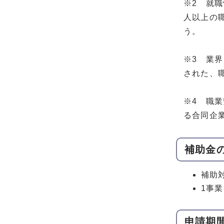
※2 就
人以上の職
う。
※3 業
された、
※4 職
る合同企
補助金
補助
1事
申請期