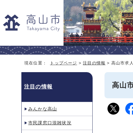
現在位置：
トップページ
>
注目の情報
> 高山市求
高山
注目の情報
みんかな高山
市民課窓口混雑状況