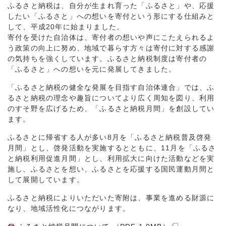
ふるさと納税は、自分が生まれ育った「ふるさと」や、応援
したい「ふるさと」への想いを寄付という形にする仕組みと
して、平成20年に始まりました。
寄付を受けた自治体は、寄付者の想いや声にこたえられるよ
う政策の向上に努め、地域で暮らす方々は寄付に対する感謝
の気持ちを強くしています。ふるさと納税制度は寄付者の
「ふるさと」への想いを元に発展してきました。
「ふるさと納税の健全な発展を目指す自治体連合」では、ふ
るさと納税の理念や趣旨についてより広く周知を図り、利用
のすそ野を広げるため、「ふるさと納税月間」を創設してい
ます。
ふるさとに帰省する人が多い8月を「ふるさと納税普及啓発
月間」とし、啓発活動を実施するとともに、11月を「ふるさ
と納税利用促進月間」とし、利用拡大に向けた活動などを実
施し、ふるさとを想い、ふるさとを応援する国民運動月間と
して展開しています。
ふるさと納税によりいただいた寄附は、事業を進める財源に
なり、地域活性化につながります。