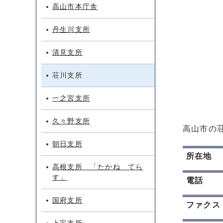
高山市本庁舎
丹生川支所
清見支所
荘川支所
一之宮支所
久々野支所
高山市の
朝日支所
所在地
高根支所 「たかね てら
す」
電話
国府支所
ファクス