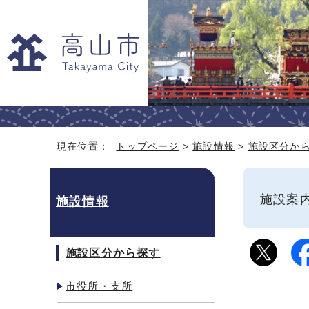
現在位置：
トップページ
>
施設情報
>
施設区分か
施設
施設情報
施設区分から探す
市役所・支所