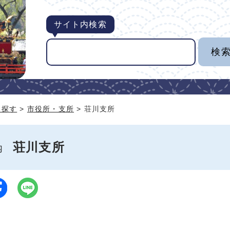
サイト内検索
ら探す
>
市役所・支所
> 荘川支所
荘川支所
案内