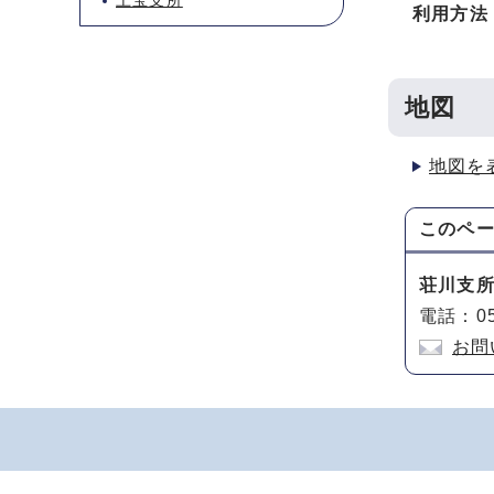
上宝支所
利用方法
地図
地図を
このペ
荘川支
電話：05
お問