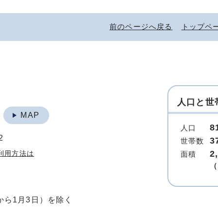
前のページへ戻る
トップペ
人口と世
地
MAP
8
人口
2
3
世帯数
2
利用方法は
面積
（
から1月3日）を除く