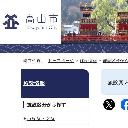
現在位置：
トップページ
>
施設情報
>
施設区分か
施設
施設情報
施設区分から探す
市役所・支所