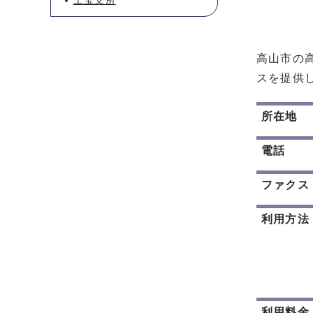
上宝支所
高山市の
スを提供
所在地
電話
ファクス
利用方法
利用料金