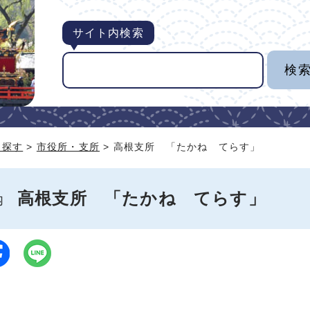
サイト内検索
ら探す
>
市役所・支所
> 高根支所 「たかね てらす」
高根支所 「たかね てらす」
案内