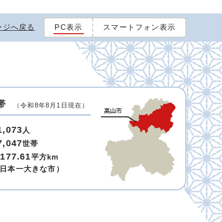
ージへ戻る
PC表示
スマートフォン表示
帯
（令和8年8月1日現在）
1,073
人
7,047
世帯
,177.61
平方km
日本一大きな市）