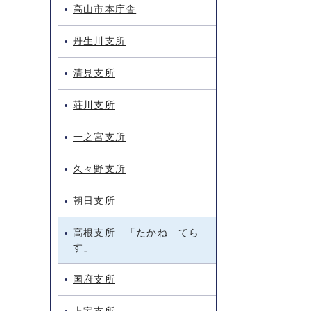
高山市本庁舎
丹生川支所
清見支所
荘川支所
一之宮支所
久々野支所
朝日支所
高根支所 「たかね てら
す」
国府支所