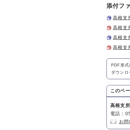
添付フ
高根支所
高根支所
高根支所
高根支所
PDF形
ダウンロ
このペ
高根支
電話：05
お問