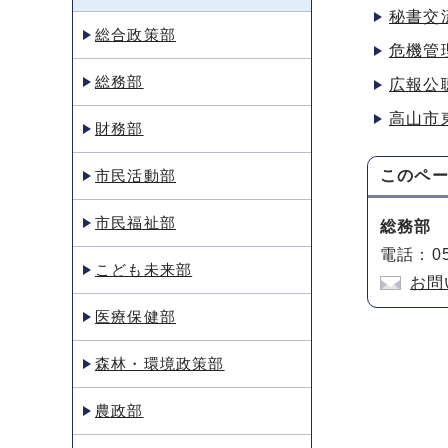
秘書交
総合政策部
危機管
総務部
広報公
高山市
財務部
市民活動部
このペ
市民福祉部
総務部
電話：05
こども未来部
お問
医療保健部
森林・環境政策部
農政部