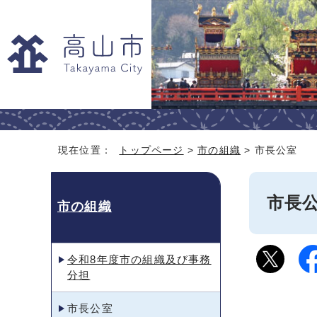
現在位置：
トップページ
>
市の組織
> 市長公室
市長
市の組織
令和8年度市の組織及び事務
分担
市長公室