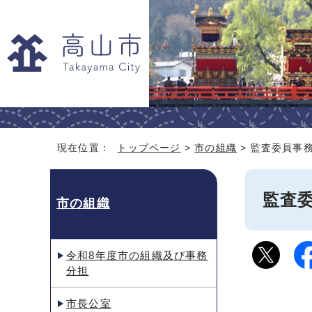
現在位置：
トップページ
>
市の組織
> 監査委員事
監査
市の組織
令和8年度市の組織及び事務
分担
市長公室