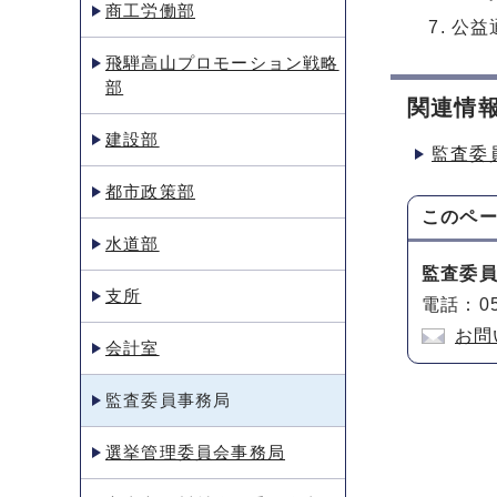
商工労働部
公益
飛騨高山プロモーション戦略
部
関連情
建設部
監査委
都市政策部
このペ
水道部
監査委
支所
電話：05
お問
会計室
監査委員事務局
選挙管理委員会事務局