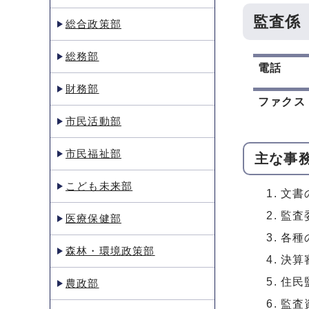
監査係
総合政策部
総務部
電話
財務部
ファクス
市民活動部
市民福祉部
主な事
こども未来部
文書
監査
医療保健部
各種
森林・環境政策部
決算
住民
農政部
監査