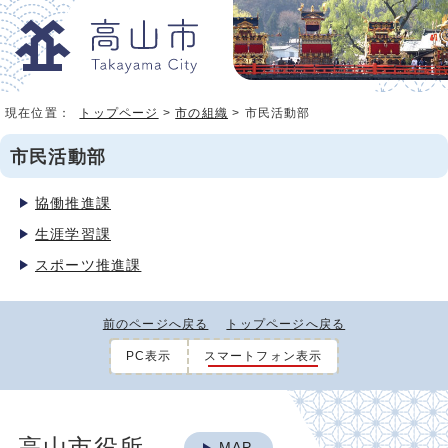
現在位置：
トップページ
>
市の組織
> 市民活動部
市民活動部
協働推進課
生涯学習課
スポーツ推進課
前のページへ戻る
トップページへ戻る
PC表示
スマートフォン表示
高山市役所
MAP