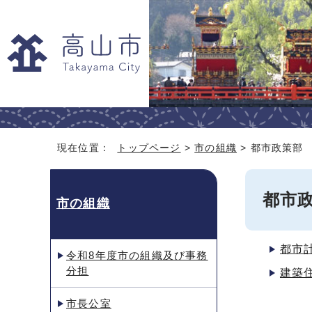
現在位置：
トップページ
>
市の組織
> 都市政策部
都市
市の組織
都市
令和8年度市の組織及び事務
分担
建築
市長公室