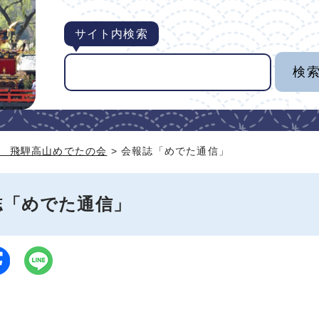
サイト内検索
 飛騨高山めでたの会
> 会報誌「めでた通信」
誌「めでた通信」