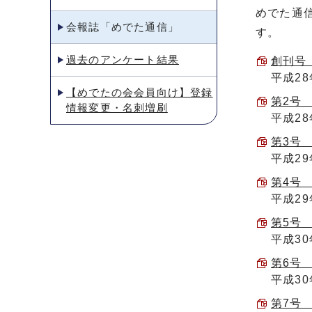
めでた通
会報誌「めでた通信」
す。
過去のアンケート結果
創刊号 
平成2
【めでたの会会員向け】登録
第2号 
情報変更・名刺増刷
平成2
第3号 
平成2
第4号 
平成2
第5号 
平成3
第6号 
平成3
第7号 