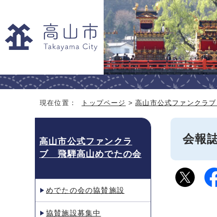
現在位置：
トップページ
>
高山市公式ファンクラブ
会報
高山市公式ファンクラ
ブ 飛騨高山めでたの会
めでたの会の協賛施設
協賛施設募集中