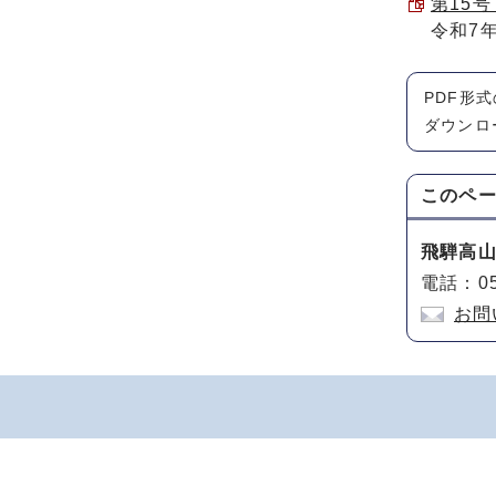
第15号 
令和7
PDF形
ダウンロ
このペ
飛騨高
電話：05
お問