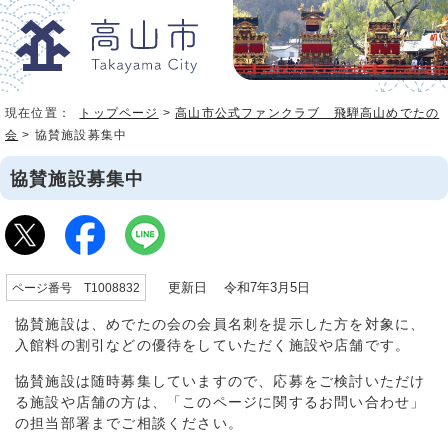
現在位置：
トップページ
>
高山市公式ファンクラブ 飛騨高山めでたの
会
> 協賛施設募集中
協賛施設募集中
更新日 令和7年3月5日
ページ番号 T1008832
協賛施設は、めでたの会の会員名刺を提示した方を対象に、
入館料の割引などの優待をしていただく施設や店舗です。
協賛施設は随時募集していますので、応募をご検討いただけ
る施設や店舗の方は、「このページに関するお問い合わせ」
の担当部署までご相談ください。