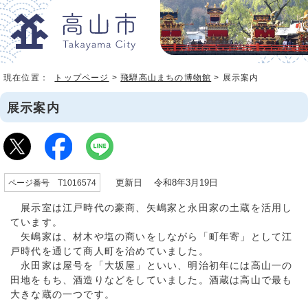
現在位置：
トップページ
>
飛騨高山まちの博物館
> 展示案内
展示案内
更新日 令和8年3月19日
ページ番号 T1016574
展示室は江戸時代の豪商、矢嶋家と永田家の土蔵を活用し
ています。
矢嶋家は、材木や塩の商いをしながら「町年寄」として江
戸時代を通じて商人町を治めていました。
永田家は屋号を「大坂屋」といい、明治初年には高山一の
田地をもち、酒造りなどをしていました。酒蔵は高山で最も
大きな蔵の一つです。