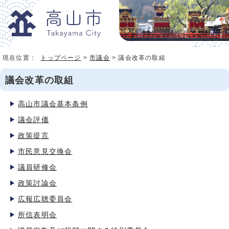
現在位置：
トップページ
>
市議会
> 議会改革の取組
議会改革の取組
高山市議会基本条例
議会評価
政策提言
市民意見交換会
議員研修会
政策討論会
広報広聴委員会
所信表明会