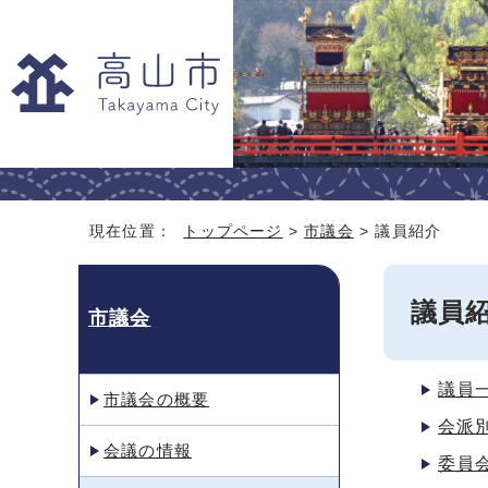
現在位置：
トップページ
>
市議会
> 議員紹介
議員
市議会
議員
市議会の概要
会派
会議の情報
委員