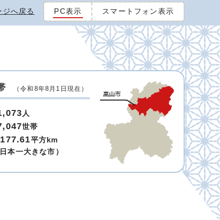
ージへ戻る
PC表示
スマートフォン表示
帯
（令和8年8月1日現在）
1,073
人
7,047
世帯
,177.61
平方km
日本一大きな市）