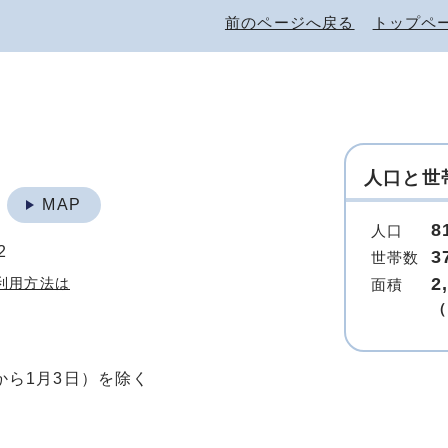
前のページへ戻る
トップペ
人口と世
地
MAP
8
人口
2
3
世帯数
2
利用方法は
面積
（
から1月3日）を除く