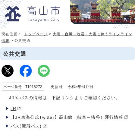
現在位置：
トップページ
>
大雨・台風・地震・大雪に伴うライフライン
情報
> 公共交通
公共交通
更新日 令和5年6月2日
ページ番号 T1018272
JRやバスの情報は、下記リンクよりご確認ください。
JR
【JR東海公式Twitter】高山線（岐阜～猪谷）運行情報
バス(濃飛バス)