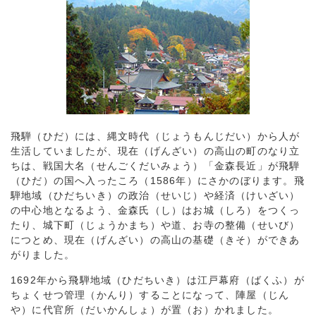
飛騨（ひだ）には、縄文時代（じょうもんじだい）から人が
生活していましたが、現在（げんざい）の高山の町のなり立
ちは、戦国大名（せんごくだいみょう）「金森長近」が飛騨
（ひだ）の国へ入ったころ（1586年）にさかのぼります。飛
騨地域（ひだちいき）の政治（せいじ）や経済（けいざい）
の中心地となるよう、金森氏（し）はお城（しろ）をつくっ
たり、城下町（じょうかまち）や道、お寺の整備（せいび）
につとめ、現在（げんざい）の高山の基礎（きそ）ができあ
がりました。
1692年から飛騨地域（ひだちいき）は江戸幕府（ばくふ）が
ちょくせつ管理（かんり）することになって、陣屋（じん
や）に代官所（だいかんしょ）が置（お）かれました。