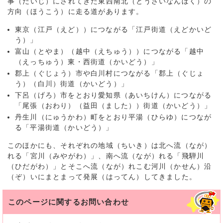
事（だいじ）にされてきた東西南北（とうざいなんぼく）の
方向（ほうこう）に走る道があります。
東京（江戸（えど））につながる「江戸街道（えどかいど
う）」
富山（とやま）（越中（えちゅう））につながる「越中
（えっちゅう）東・西街道（かいどう）」
郡上（ぐじょう）市や白川村につながる「郡上（ぐじょ
う）（白川）街道（かいどう）」
下呂（げろ）市をとおり愛知県（あいちけん）につながる
「尾張（おわり）（益田（ました））街道（かいどう）」
丹生川（にゅうかわ）町をとおり平湯（ひらゆ）につなが
る「平湯街道（かいどう）」
このほかにも、それぞれの地域（ちいき）は北へ流（なが）
れる「宮川（みやがわ）」、南へ流（なが）れる「飛騨川
（ひだがわ）」とそこへ流（なが）れこむ河川（かせん）沿
（ぞ）いにまとまって発展（はってん）してきました。
このページに関する
お問い合わせ