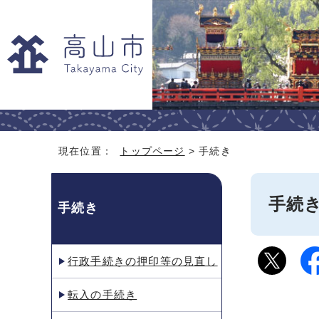
現在位置：
トップページ
> 手続き
手続
手続き
行政手続きの押印等の見直し
転入の手続き