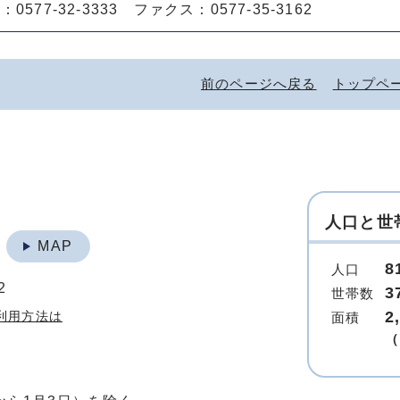
0577-32-3333 ファクス：0577-35-3162
前のページへ戻る
トップペ
人口と世
地
MAP
8
人口
2
3
世帯数
2
利用方法は
面積
（