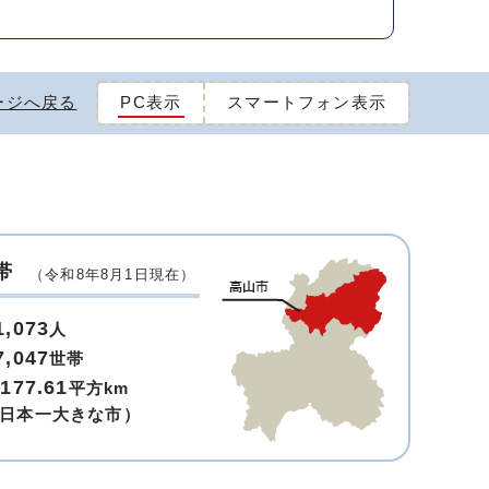
ージへ戻る
PC表示
スマートフォン表示
帯
（令和8年8月1日現在）
1,073
人
7,047
世帯
,177.61
平方km
日本一大きな市）