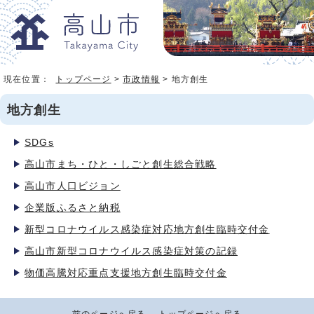
現在位置：
トップページ
>
市政情報
> 地方創生
地方創生
SDGs
高山市まち・ひと・しごと創生総合戦略
高山市人口ビジョン
企業版ふるさと納税
新型コロナウイルス感染症対応地方創生臨時交付金
高山市新型コロナウイルス感染症対策の記録
物価高騰対応重点支援地方創生臨時交付金