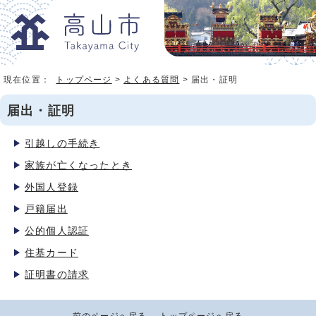
現在位置：
トップページ
>
よくある質問
> 届出・証明
届出・証明
引越しの手続き
家族が亡くなったとき
外国人登録
戸籍届出
公的個人認証
住基カード
証明書の請求